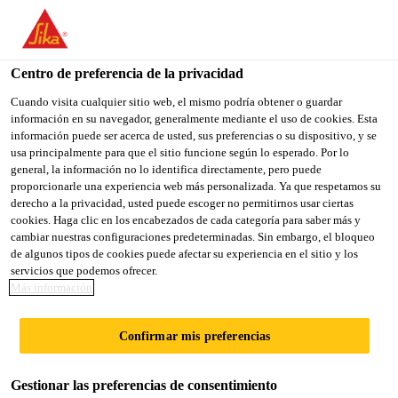
You are accessing "Sika México", it seems you are accessing it
from "Estados Unidos". We have a dedicated website for your
country.
Centro de preferencia de la privacidad
TO
Cuando visita cualquier sitio web, el mismo podría obtener o guardar
STAY ON THE SIKA
SELECT A
información en su navegador, generalmente mediante el uso de cookies. Esta
SIKA
MÉXICO WEBSITE
COUNTRY
información puede ser acerca de usted, sus preferencias o su dispositivo, y se
USA
usa principalmente para que el sitio funcione según lo esperado. Por lo
general, la información no lo identifica directamente, pero puede
proporcionarle una experiencia web más personalizada. Ya que respetamos su
Sika México
derecho a la privacidad, usted puede escoger no permitirnos usar ciertas
cookies. Haga clic en los encabezados de cada categoría para saber más y
cambiar nuestras configuraciones predeterminadas. Sin embargo, el bloqueo
de algunos tipos de cookies puede afectar su experiencia en el sitio y los
servicios que podemos ofrecer.
PRODUCCIÓN DE
Más información
CEMENTO
Confirmar mis preferencias
Gestionar las preferencias de consentimiento