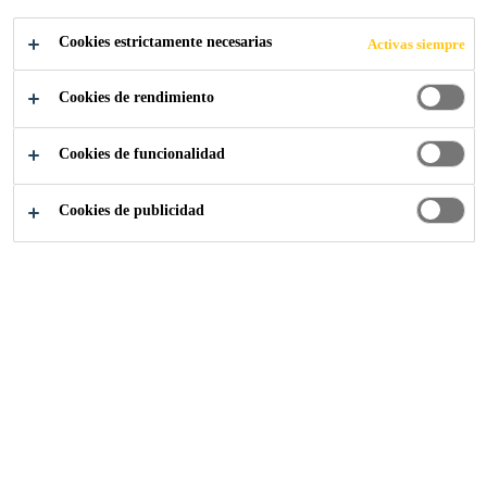
TO
Cookies estrictamente necesarias
Activas siempre
Cookies de rendimiento
Cookies de funcionalidad
Sika Construcción
reparacion-reforzamiento
Cookies de publicidad
Fortalecer y reparar la estructura constructiva
El uso de un edificio o una estructura de ingeniería civil
puede cambiar a lo largo de su vida útil - por ejemplo, su
función puede cambiar, las cargas pueden aumentar o más
estándares de construcción se requieren y la estructura