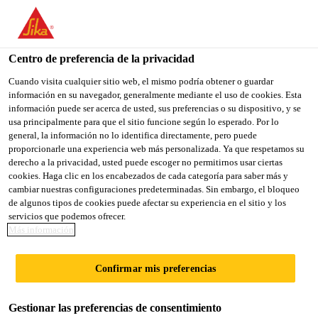
You are accessing "Sika México", it seems you are accessing it
from "Estados Unidos". We have a dedicated website for your
country.
Centro de preferencia de la privacidad
TO
Cuando visita cualquier sitio web, el mismo podría obtener o guardar
STAY ON THE SIKA
SELECT A
información en su navegador, generalmente mediante el uso de cookies. Esta
SIKA
MÉXICO WEBSITE
COUNTRY
información puede ser acerca de usted, sus preferencias o su dispositivo, y se
USA
usa principalmente para que el sitio funcione según lo esperado. Por lo
general, la información no lo identifica directamente, pero puede
proporcionarle una experiencia web más personalizada. Ya que respetamos su
Sika México
derecho a la privacidad, usted puede escoger no permitirnos usar ciertas
cookies. Haga clic en los encabezados de cada categoría para saber más y
cambiar nuestras configuraciones predeterminadas. Sin embargo, el bloqueo
de algunos tipos de cookies puede afectar su experiencia en el sitio y los
servicios que podemos ofrecer.
Más información
REPARACIÓN Y
Confirmar mis preferencias
REFORZAMIEN
Gestionar las preferencias de consentimiento