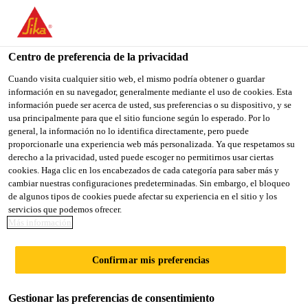
You are accessing "Sika México", it seems you are accessing it
from "Estados Unidos". We have a dedicated website for your
TECHOS VERDES
country.
Centro de preferencia de la privacidad
TO
Cuando visita cualquier sitio web, el mismo podría obtener o guardar
Y ÁREAS
STAY ON THE SIKA
SELECT A
información en su navegador, generalmente mediante el uso de cookies. Esta
SIKA
MÉXICO WEBSITE
COUNTRY
información puede ser acerca de usted, sus preferencias o su dispositivo, y se
USA
usa principalmente para que el sitio funcione según lo esperado. Por lo
AJARDINADAS
general, la información no lo identifica directamente, pero puede
proporcionarle una experiencia web más personalizada. Ya que respetamos su
Sika México
derecho a la privacidad, usted puede escoger no permitirnos usar ciertas
Sika Construcción
...
Techos verdes y áreas ajardinada
cookies. Haga clic en los encabezados de cada categoría para saber más y
cambiar nuestras configuraciones predeterminadas. Sin embargo, el bloqueo
de algunos tipos de cookies puede afectar su experiencia en el sitio y los
servicios que podemos ofrecer.
Más información
Garantizamos la protección de los espacios
Confirmar mis preferencias
externos que están en contacto con las
jardineras y techos verdes, permitiendo evitar
Gestionar las preferencias de consentimiento