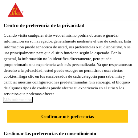
You are accessing "Sika México", it seems you are accessing it
from "Estados Unidos". We have a dedicated website for your
country.
Centro de preferencia de la privacidad
Sika Construcción
...
SikaShield® E66 MG MX 4,5 
TO
Cuando visita cualquier sitio web, el mismo podría obtener o guardar
STAY ON THE SIKA
SELECT A
información en su navegador, generalmente mediante el uso de cookies. Esta
SIKA
MÉXICO WEBSITE
COUNTRY
información puede ser acerca de usted, sus preferencias o su dispositivo, y se
USA
usa principalmente para que el sitio funcione según lo esperado. Por lo
general, la información no lo identifica directamente, pero puede
proporcionarle una experiencia web más personalizada. Ya que respetamos su
SikaShield® E66
Sika México
derecho a la privacidad, usted puede escoger no permitirnos usar ciertas
cookies. Haga clic en los encabezados de cada categoría para saber más y
cambiar nuestras configuraciones predeterminadas. Sin embargo, el bloqueo
MG MX 4,5 mm
de algunos tipos de cookies puede afectar su experiencia en el sitio y los
servicios que podemos ofrecer.
Más información
Membrana prefabricada de asfalto
modificado con polímero SBS
Confirmar mis preferencias
SikaShield® E66 MG MX 4,5 mm es una membrana
Gestionar las preferencias de consentimiento
de asfalto modificado con polímero SBS de 4.5mm