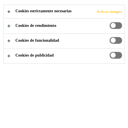
sea con láminas de papel o de fibra de vidrio, en
Cookies estrictamente necesarias
Activas siempre
ambas caras.
Lea más +
Cookies de rendimiento
Sarnatherm® ISO tapered
con fibra de vidrio
Cookies de funcionalidad
NO PUEDE ser utilizado con sistemas aplicados
en caliente.
Cookies de publicidad
Sarnatherm® ISO tapered
es compatible con
todas las membranas y sistemas Sika Sarnafil®,
generalmente sin necesidad de utilizar una capa
de separación u otra capa superpuesta. Se instala
en múltiples capas según sea necesario y su
configuración ahusada permite el drenado
adecuado de la cubierta.
PUNTOS DE VENTA