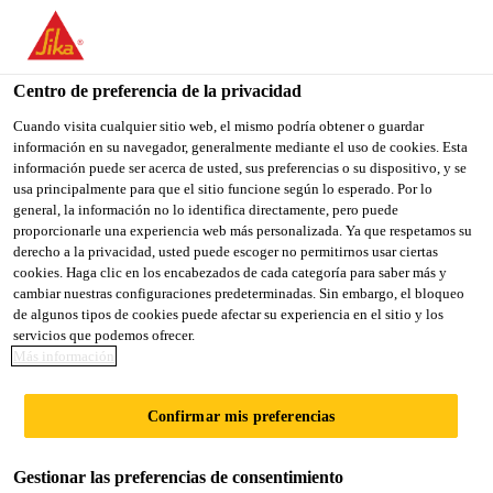
You are accessing "Sika México", it seems you are accessing it
from "Estados Unidos". We have a dedicated website for your
country.
Centro de preferencia de la privacidad
Sika Construcción
...
Sarnatherm® ISO tapered
TO
Cuando visita cualquier sitio web, el mismo podría obtener o guardar
STAY ON THE SIKA
SELECT A
información en su navegador, generalmente mediante el uso de cookies. Esta
SIKA
MÉXICO WEBSITE
COUNTRY
información puede ser acerca de usted, sus preferencias o su dispositivo, y se
USA
usa principalmente para que el sitio funcione según lo esperado. Por lo
general, la información no lo identifica directamente, pero puede
proporcionarle una experiencia web más personalizada. Ya que respetamos su
Sarnatherm® ISO
Sika México
derecho a la privacidad, usted puede escoger no permitirnos usar ciertas
cookies. Haga clic en los encabezados de cada categoría para saber más y
cambiar nuestras configuraciones predeterminadas. Sin embargo, el bloqueo
tapered
de algunos tipos de cookies puede afectar su experiencia en el sitio y los
servicios que podemos ofrecer.
Más información
Tablero rígido enchapado para
aislamiento térmico
Confirmar mis preferencias
Sarnatherm® ISO tapered
es un tablero de
Gestionar las preferencias de consentimiento
aislamiento rígido de poliisocianurato protegido ya