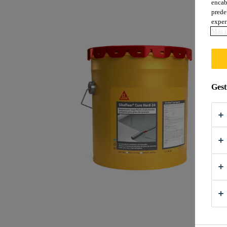
encab
prede
exper
Más i
Gest