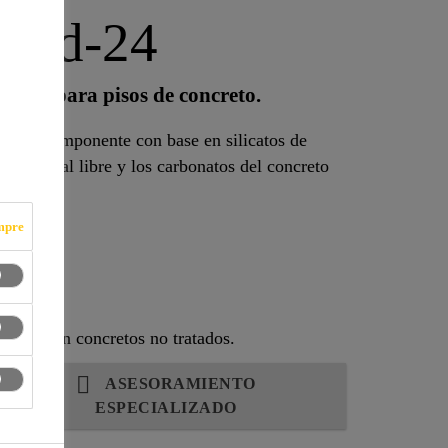
Hard-24
polvo para pisos de concreto.
 monocomponente con base en silicatos de
con la cal libre y los carbonatos del concreto
lvo.
mpre
arado con concretos no tratados.
ASESORAMIENTO
ESPECIALIZADO