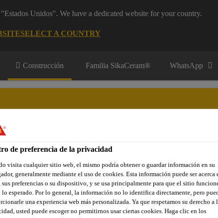
m "Estados Unidos". We have a dedicated website for your country.
BSITE
SELECT A COUNTRY
Construcción
Familia SikaCeram®
WhatsApp
tes
ro de preferencia de la privacidad
res y Aplicadores
Contacto
o visita cualquier sitio web, el mismo podría obtener o guardar información en su
ador, generalmente mediante el uso de cookies. Esta información puede ser acerca 
 sus preferencias o su dispositivo, y se usa principalmente para que el sitio funcion
 lo esperado. Por lo general, la información no lo identifica directamente, pero pue
-24
rcionarle una experiencia web más personalizada. Ya que respetamos su derecho a l
cidad, usted puede escoger no permitirnos usar ciertas cookies. Haga clic en los