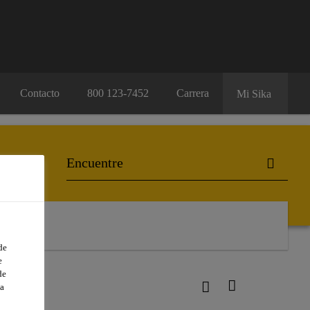
Contacto
800 123-7452
Carrera
Mi Sika
de
e
de
a