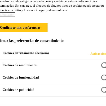
ezados de cada categoría para saber más y cambiar nuestras configuraciones
Sikafloor® Cure
terminadas. Sin embargo, el bloqueo de algunos tipos de cookies puede afectar su
iencia en el sitio y los servicios que podemos ofrecer.
nformación
Endurecedor superficial y tratamiento anti
Confirmar mis preferencias
Sikafloor® Cure Hard-24
es un endurecedor líquido
sodio, no tiene olor ni color. Reacciona químicamente 
ionar las preferencias de consentimiento
para producir una superficie dura, densa y libre de po
Cookies estrictamente necesarias
Activas sie
Listo para usar.
Cookies de rendimiento
Fácil de aplicar.
Cookies de funcionalidad
Mejora la resistencia química y a la abrasión comp
Cookies de publicidad
PUNTOS DE VENTA