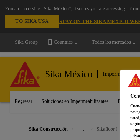
You are accessing "Sika México", it seems you are accessing it fro
TO SIKA USA
STAY ON THE SIKA MÉXICO WE
Sika Group
Countries
Todos los mercados
Sika México
Impermeabilizan
Cent
Regresar
Soluciones en Impermeabilizantes
Distribuido
Cuand
naveg
usted,
según
Sika Construcción
...
Sikafloor® CureHard
propo
priva