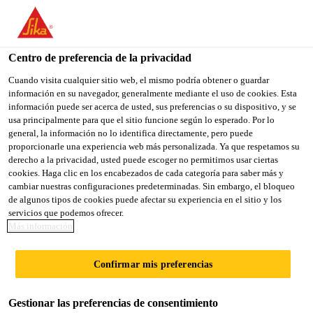
You are accessing "Sika México", it seems you are accessing it
from "Estados Unidos". We have a dedicated website for your
country.
Centro de preferencia de la privacidad
Sika Construcción
...
Sikaflex®-1A
TO
Cuando visita cualquier sitio web, el mismo podría obtener o guardar
STAY ON THE SIKA
SELECT A
información en su navegador, generalmente mediante el uso de cookies. Esta
SIKA
MÉXICO WEBSITE
COUNTRY
información puede ser acerca de usted, sus preferencias o su dispositivo, y se
USA
usa principalmente para que el sitio funcione según lo esperado. Por lo
general, la información no lo identifica directamente, pero puede
proporcionarle una experiencia web más personalizada. Ya que respetamos su
Sikaflex®-1A
Sika México
derecho a la privacidad, usted puede escoger no permitirnos usar ciertas
cookies. Haga clic en los encabezados de cada categoría para saber más y
cambiar nuestras configuraciones predeterminadas. Sin embargo, el bloqueo
SELLADOR ELÁSTICO DE
de algunos tipos de cookies puede afectar su experiencia en el sitio y los
servicios que podemos ofrecer.
POLIURETANO DE ALTO
Más información
DESEMPEÑO.
Confirmar mis preferencias
Sikaflex®-1A
es un sellador elástico de alto
desempeño, de 1-C con base en poliuretano, cura
Gestionar las preferencias de consentimiento
con la humedad del ambiente, no escurre. Para sello