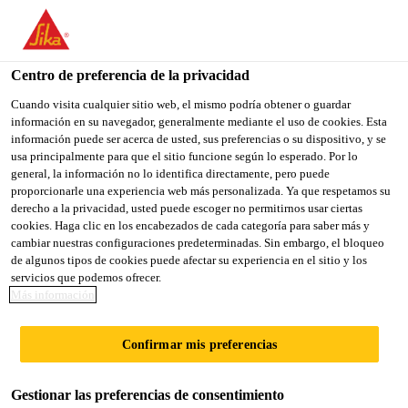
You are accessing "Sika México", it seems you are accessing it
from "Estados Unidos". We have a dedicated website for your
country.
Centro de preferencia de la privacidad
Sika Construcción
...
Sikafloor®-161
TO
Cuando visita cualquier sitio web, el mismo podría obtener o guardar
STAY ON THE SIKA
SELECT A
información en su navegador, generalmente mediante el uso de cookies. Esta
SIKA
MÉXICO WEBSITE
COUNTRY
información puede ser acerca de usted, sus preferencias o su dispositivo, y se
USA
usa principalmente para que el sitio funcione según lo esperado. Por lo
general, la información no lo identifica directamente, pero puede
proporcionarle una experiencia web más personalizada. Ya que respetamos su
Sikafloor®-161
Sika México
derecho a la privacidad, usted puede escoger no permitirnos usar ciertas
cookies. Haga clic en los encabezados de cada categoría para saber más y
cambiar nuestras configuraciones predeterminadas. Sin embargo, el bloqueo
Resina epoxica bi-componente 100%
de algunos tipos de cookies puede afectar su experiencia en el sitio y los
servicios que podemos ofrecer.
solidos, para imprimación, mortero de
Más información
nivelación, capa intermedia y acabado
epoxico
Confirmar mis preferencias
Sikafloor®- 161 es una resina epoxica bi-
Gestionar las preferencias de consentimiento
componente, libre de disolventes, económica y de