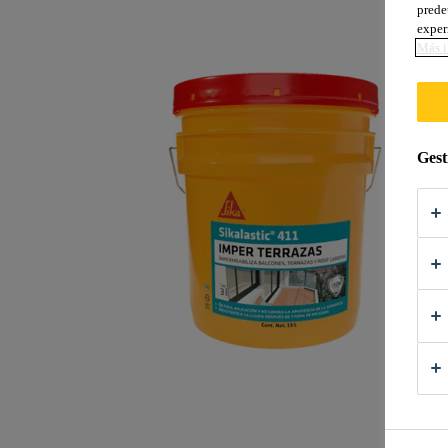
prede
exper
Más i
Gest