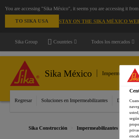
You are accessing "Sika México", it seems you are accessing it fro
TO SIKA USA
STAY ON THE SIKA MÉXICO WE
Sika Group
Countries
Todos los mercados
Sika México
Impermeabilizan
Cent
Regresar
Soluciones en Impermeabilizantes
Distribuido
Cuand
naveg
usted,
según
propo
Sika Construcción
Impermeabilizantes
Imper
priva
encab