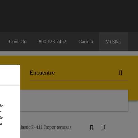
Contacto
800 123-7452
Carrera
Mi Sika
de
e
de
a
s
Sikalastic®-411 Imper terrazas