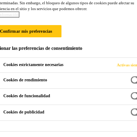
terminadas. Sin embargo, el bloqueo de algunos tipos de cookies puede afectar su
Sikalastic®-411 I
iencia en el sitio y los servicios que podemos ofrecer.
nformación
IMPERMEABILIZANTE LÍQUIDO PARA 
Confirmar mis preferencias
ABSORBENTES DE BALCONES, TERRAZ
ionar las preferencias de consentimiento
Sikalastic®-411 Imper terrazas
es un líquido blanco
o fisuras de pisos en balcones, terrazas o cualquier su
Cookies estrictamente necesarias
Activas sie
que no sean absorbentes. Su nueva tecnología FD (Fast
de las grietas, oquedades, fisuras o juntas del emboqui
Lea más +
Cookies de rendimiento
superficie y sin necesidad de retirar ninguna pieza de
Cookies de funcionalidad
Fácil aplicación.
No cambia la apariencia de la superficie.
Cookies de publicidad
Secado rápido.
COMPRA AHORA