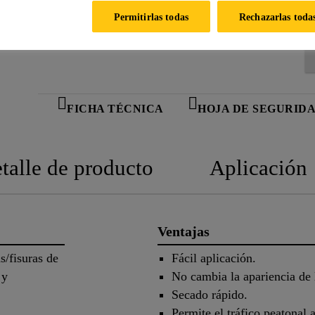
Permitirlas todas
Rechazarlas toda
FICHA TÉCNICA
HOJA DE SEGURID
talle de producto
Aplicación
Ventajas
s/fisuras de
Fácil aplicación.
 y
No cambia la apariencia de l
Secado rápido.
Permite el tráfico peatonal