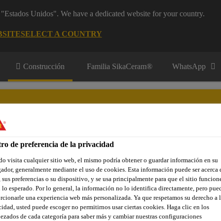
m "Estados Unidos". We have a dedicated website for your country.
BSITE
SELECT A COUNTRY
Construcción
Familia SikaCeram®
WhatsApp
tes
ro de preferencia de la privacidad
res y Aplicadores
Contacto
o visita cualquier sitio web, el mismo podría obtener o guardar información en su
ador, generalmente mediante el uso de cookies. Esta información puede ser acerca 
 sus preferencias o su dispositivo, y se usa principalmente para que el sitio funcion
 lo esperado. Por lo general, la información no lo identifica directamente, pero pue
rcionarle una experiencia web más personalizada. Ya que respetamos su derecho a l
meabilización para espacios exteriores
Terraza
Membrana
cidad, usted puede escoger no permitirnos usar ciertas cookies. Haga clic en los
ezados de cada categoría para saber más y cambiar nuestras configuraciones