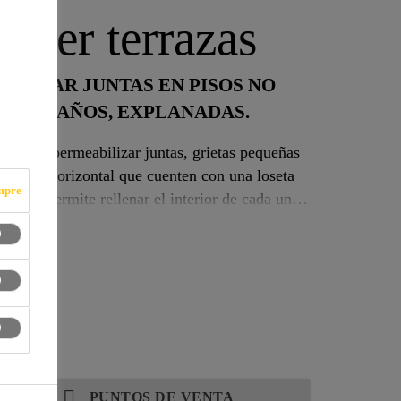
mper terrazas
SELLAR JUNTAS EN PISOS NO
AS, BAÑOS, EXPLANADAS.
 para impermeabilizar juntas, grietas pequeñas
perficie horizontal que cuenten con una loseta
mpre
 Dry) permite rellenar el interior de cada una
llado sin modificar la apariencia de la
l acabado.
PUNTOS DE VENTA