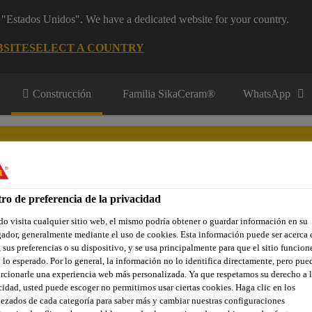
m "Estados Unidos". We have a dedicated website for your country.
BSITE
SELECT A COUNTRY
Construcción
Familia SikaCeram®
WhatsApp
tes
ro de preferencia de la privacidad
o visita cualquier sitio web, el mismo podría obtener o guardar información en su
res y Aplicadores
Contacto
ador, generalmente mediante el uso de cookies. Esta información puede ser acerca 
 sus preferencias o su dispositivo, y se usa principalmente para que el sitio funcion
 lo esperado. Por lo general, la información no lo identifica directamente, pero pue
rcionarle una experiencia web más personalizada. Ya que respetamos su derecho a l
meabilización para espacios exteriores
Terraza
Membrana
cidad, usted puede escoger no permitirnos usar ciertas cookies. Haga clic en los
ezados de cada categoría para saber más y cambiar nuestras configuraciones