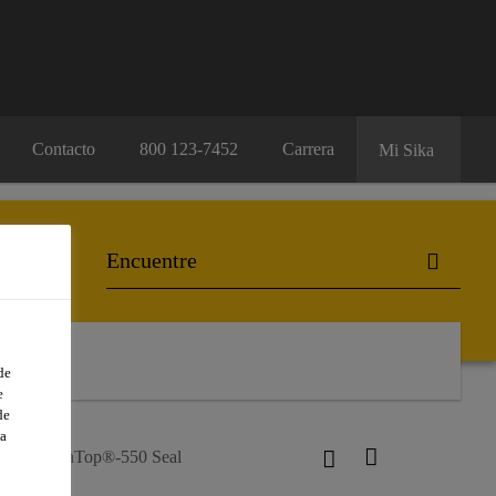
Contacto
800 123-7452
Carrera
Mi Sika
de
e
de
a
s
SikaTop®-550 Seal