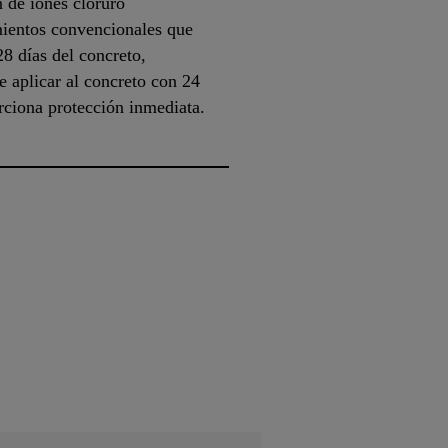
n de iones cloruro
mientos convencionales que
28 días del concreto,
 aplicar al concreto con 24
rciona protección inmediata.