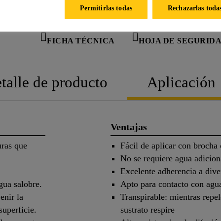
NTA
ASESOR
Permitirlas todas
Rechazarlas toda
FICHA TÉCNICA
HOJA DE SEGURID
talle de producto
Aplicación
Ventajas
uras que
Fácil de aplicar con brocha 
No se requiere agua adicion
Excelente adherencia a dive
gua salobre.
Apto para contacto con agu
enir la
Transpirable: mientras repel
superficie.
sustrato respire