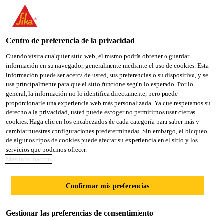
You are accessing "Sika México", it seems you are accessing it
from "Estados Unidos". We have a dedicated website for your
country.
Centro de preferencia de la privacidad
Sika Construcción
...
Sikaflex® Construction Sealant
TO
Cuando visita cualquier sitio web, el mismo podría obtener o guardar
STAY ON THE SIKA
SELECT A
información en su navegador, generalmente mediante el uso de cookies. Esta
SIKA
MÉXICO WEBSITE
COUNTRY
información puede ser acerca de usted, sus preferencias o su dispositivo, y se
USA
usa principalmente para que el sitio funcione según lo esperado. Por lo
general, la información no lo identifica directamente, pero puede
proporcionarle una experiencia web más personalizada. Ya que respetamos su
Sikaflex®
Sika México
derecho a la privacidad, usted puede escoger no permitirnos usar ciertas
cookies. Haga clic en los encabezados de cada categoría para saber más y
cambiar nuestras configuraciones predeterminadas. Sin embargo, el bloqueo
Construction
de algunos tipos de cookies puede afectar su experiencia en el sitio y los
servicios que podemos ofrecer.
Sealant
Más información
Confirmar mis preferencias
Sellador elástico de poliuretano para uso
general.
Gestionar las preferencias de consentimiento