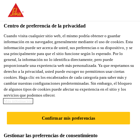
You are accessing "Sika México", it seems you are accessing it
from "Estados Unidos". We have a dedicated website for your
country.
Centro de preferencia de la privacidad
Sika Construcción
...
Sika® Permalastik® Pro
TO
Cuando visita cualquier sitio web, el mismo podría obtener o guardar
STAY ON THE SIKA
SELECT A
información en su navegador, generalmente mediante el uso de cookies. Esta
SIKA
MÉXICO WEBSITE
COUNTRY
información puede ser acerca de usted, sus preferencias o su dispositivo, y se
USA
usa principalmente para que el sitio funcione según lo esperado. Por lo
general, la información no lo identifica directamente, pero puede
proporcionarle una experiencia web más personalizada. Ya que respetamos su
Sika®
Sika México
derecho a la privacidad, usted puede escoger no permitirnos usar ciertas
cookies. Haga clic en los encabezados de cada categoría para saber más y
cambiar nuestras configuraciones predeterminadas. Sin embargo, el bloqueo
Permalastik® Pro
de algunos tipos de cookies puede afectar su experiencia en el sitio y los
servicios que podemos ofrecer.
Más información
Impermeabilizante Asfáltico, barrera de
vapor, adhesivo asfáltico y calafateador
Confirmar mis preferencias
elástico para cimentaciones y coronas de
cimentación, charolas de baño, muros de
Gestionar las preferencias de consentimiento