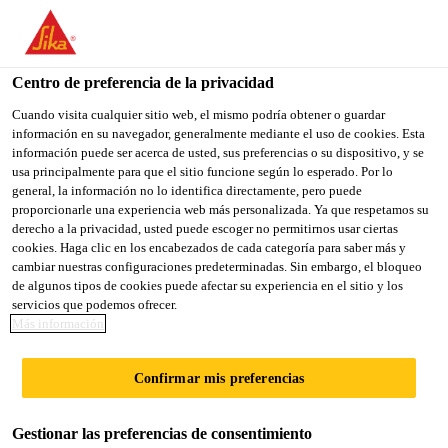
You are accessing "Sika México", it seems you are accessing it
from "Estados Unidos". We have a dedicated website for your
country.
Centro de preferencia de la privacidad
Sika Construcción
...
Sikaplan® Disc
TO
Cuando visita cualquier sitio web, el mismo podría obtener o guardar
STAY ON THE SIKA
SELECT A
información en su navegador, generalmente mediante el uso de cookies. Esta
SIKA
MÉXICO WEBSITE
COUNTRY
información puede ser acerca de usted, sus preferencias o su dispositivo, y se
USA
usa principalmente para que el sitio funcione según lo esperado. Por lo
general, la información no lo identifica directamente, pero puede
proporcionarle una experiencia web más personalizada. Ya que respetamos su
Sikaplan® Disc
Sika México
derecho a la privacidad, usted puede escoger no permitirnos usar ciertas
cookies. Haga clic en los encabezados de cada categoría para saber más y
cambiar nuestras configuraciones predeterminadas. Sin embargo, el bloqueo
SIKAPLAN® DISC es un plato redondo
de algunos tipos de cookies puede afectar su experiencia en el sitio y los
servicios que podemos ofrecer.
de acero con ganchos para sujetar
Más información
membranas.
Confirmar mis preferencias
Sikaplan® Disc es un plato redonde de acero con
ganchos, utiizado con Sikaplan Fasteners para sujetar
Gestionar las preferencias de consentimiento
mecanicamente la membrana Sikaplan al sustrato.