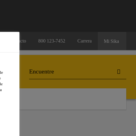
Contacto
800 123-7452
Carrera
Mi Sika
de
e
de
a
L