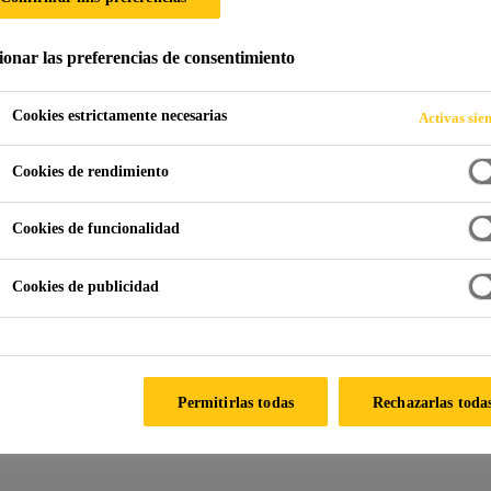
ionar las preferencias de consentimiento
meabilización para zonas estructurales
Muros de Contención
Cookies estrictamente necesarias
Activas sie
Cookies de rendimiento
n el proceso de impermeabilización
Cookies de funcionalidad
Cookies de publicidad
Permitirlas todas
Rechazarlas toda