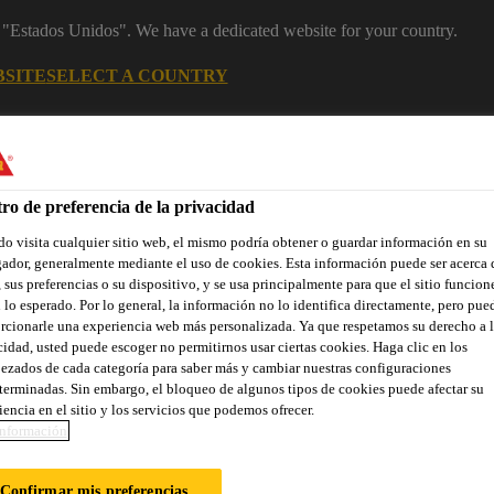
m "Estados Unidos". We have a dedicated website for your country.
BSITE
SELECT A COUNTRY
Construcción
Familia SikaCeram®
WhatsApp
ro de preferencia de la privacidad
o visita cualquier sitio web, el mismo podría obtener o guardar información en su
tes
ador, generalmente mediante el uso de cookies. Esta información puede ser acerca 
 sus preferencias o su dispositivo, y se usa principalmente para que el sitio funcion
 lo esperado. Por lo general, la información no lo identifica directamente, pero pue
rcionarle una experiencia web más personalizada. Ya que respetamos su derecho a l
cidad, usted puede escoger no permitirnos usar ciertas cookies. Haga clic en los
res y Aplicadores
Contacto
ezados de cada categoría para saber más y cambiar nuestras configuraciones
terminadas. Sin embargo, el bloqueo de algunos tipos de cookies puede afectar su
iencia en el sitio y los servicios que podemos ofrecer.
nformación
ZANTE INTEGRA
Confirmar mis preferencias