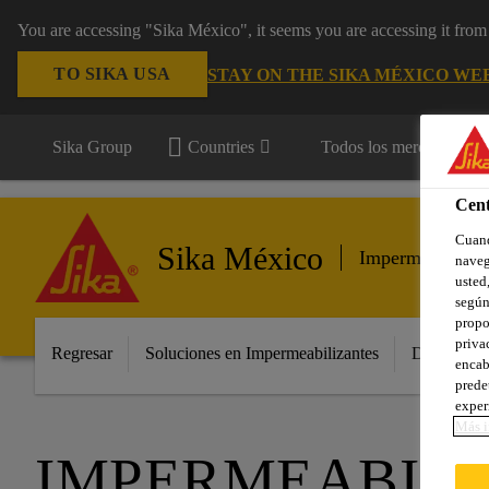
You are accessing "Sika México", it seems you are accessing it fro
TO SIKA USA
STAY ON THE SIKA MÉXICO WE
Sika Group
Countries
Todos los mercados
Cent
Cuand
Sika México
Impermeabilizan
naveg
usted,
según
propo
priva
Regresar
Soluciones en Impermeabilizantes
Distribuido
encab
prede
exper
Más i
IMPERMEABILI