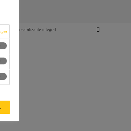
Impermeabilizante integral
mpre
s