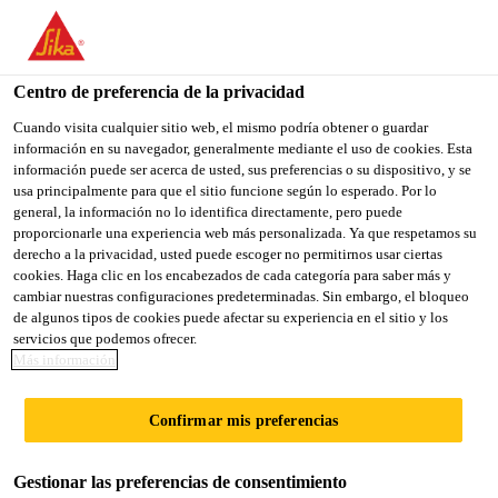
You are accessing "Sika México", it seems you are accessing it
from "Estados Unidos". We have a dedicated website for your
country.
Centro de preferencia de la privacidad
Sika Construcción
...
Sikadur®-31 Normal
TO
Cuando visita cualquier sitio web, el mismo podría obtener o guardar
STAY ON THE SIKA
SELECT A
información en su navegador, generalmente mediante el uso de cookies. Esta
SIKA
MÉXICO WEBSITE
COUNTRY
información puede ser acerca de usted, sus preferencias o su dispositivo, y se
USA
usa principalmente para que el sitio funcione según lo esperado. Por lo
general, la información no lo identifica directamente, pero puede
proporcionarle una experiencia web más personalizada. Ya que respetamos su
Sikadur®-31
Sika México
derecho a la privacidad, usted puede escoger no permitirnos usar ciertas
cookies. Haga clic en los encabezados de cada categoría para saber más y
cambiar nuestras configuraciones predeterminadas. Sin embargo, el bloqueo
Normal
de algunos tipos de cookies puede afectar su experiencia en el sitio y los
servicios que podemos ofrecer.
Más información
ADHESIVO EPÓXICO DE ALTA
RESISTENCIA.
Confirmar mis preferencias
Sikadur®-31 Normal
es un adhesivo tixotrópico de
Gestionar las preferencias de consentimiento
dos componentes a base de resinas epóxicas y cargas