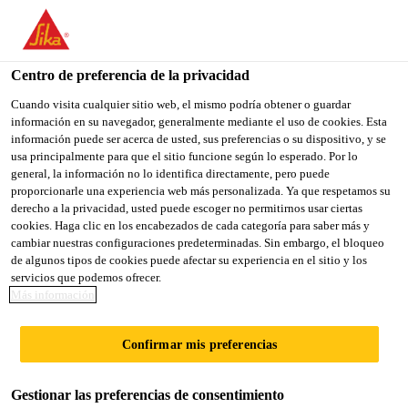
You are accessing "Sika México", it seems you are accessing it
from "Estados Unidos". We have a dedicated website for your
country.
Centro de preferencia de la privacidad
Sika Construcción
...
Sikagard®-400 Enviroseal
TO
Cuando visita cualquier sitio web, el mismo podría obtener o guardar
STAY ON THE SIKA
SELECT A
información en su navegador, generalmente mediante el uso de cookies. Esta
SIKA
MÉXICO WEBSITE
COUNTRY
información puede ser acerca de usted, sus preferencias o su dispositivo, y se
USA
usa principalmente para que el sitio funcione según lo esperado. Por lo
general, la información no lo identifica directamente, pero puede
proporcionarle una experiencia web más personalizada. Ya que respetamos su
Sikagard®-400
Sika México
derecho a la privacidad, usted puede escoger no permitirnos usar ciertas
cookies. Haga clic en los encabezados de cada categoría para saber más y
cambiar nuestras configuraciones predeterminadas. Sin embargo, el bloqueo
Enviroseal
de algunos tipos de cookies puede afectar su experiencia en el sitio y los
servicios que podemos ofrecer.
Más información
(former MProtect H 400)
SELLADOR PENETRANTE BASE AGUA
Confirmar mis preferencias
40% SILANO
Gestionar las preferencias de consentimiento