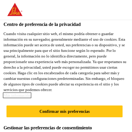
You are accessing "Sika México", it seems you are accessing it
from "Estados Unidos". We have a dedicated website for your
country.
Centro de preferencia de la privacidad
Sika Construcción
puentes-carreteras
SikaTop®-121
TO
Cuando visita cualquier sitio web, el mismo podría obtener o guardar
STAY ON THE SIKA
SELECT A
información en su navegador, generalmente mediante el uso de cookies. Esta
SIKA
MÉXICO WEBSITE
COUNTRY
información puede ser acerca de usted, sus preferencias o su dispositivo, y se
USA
usa principalmente para que el sitio funcione según lo esperado. Por lo
general, la información no lo identifica directamente, pero puede
proporcionarle una experiencia web más personalizada. Ya que respetamos su
SikaTop®-121
Sika México
derecho a la privacidad, usted puede escoger no permitirnos usar ciertas
cookies. Haga clic en los encabezados de cada categoría para saber más y
cambiar nuestras configuraciones predeterminadas. Sin embargo, el bloqueo
Mortero de reparación base cemento y
de algunos tipos de cookies puede afectar su experiencia en el sitio y los
servicios que podemos ofrecer.
resinas acrílicas, de alta adherencia,
Más información
resistencia e impermeable.
Confirmar mis preferencias
Mortero de 2 componentes, base cemento
modificado con polímeros, de granulometría
Gestionar las preferencias de consentimiento
fina, consistencia espatulable y de alta adherencia