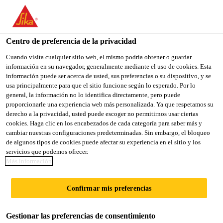
You are accessing "Sika México", it seems you are accessing it
from "Estados Unidos". We have a dedicated website for your
country.
Centro de preferencia de la privacidad
Sika Construcción
...
Sika AnchorFix®-3030
TO
Cuando visita cualquier sitio web, el mismo podría obtener o guardar
STAY ON THE SIKA
SELECT A
información en su navegador, generalmente mediante el uso de cookies. Esta
SIKA
MÉXICO WEBSITE
COUNTRY
información puede ser acerca de usted, sus preferencias o su dispositivo, y se
USA
usa principalmente para que el sitio funcione según lo esperado. Por lo
general, la información no lo identifica directamente, pero puede
proporcionarle una experiencia web más personalizada. Ya que respetamos su
Sika
Sika México
derecho a la privacidad, usted puede escoger no permitirnos usar ciertas
cookies. Haga clic en los encabezados de cada categoría para saber más y
cambiar nuestras configuraciones predeterminadas. Sin embargo, el bloqueo
AnchorFix®-3030
de algunos tipos de cookies puede afectar su experiencia en el sitio y los
servicios que podemos ofrecer.
Más información
ADHESIVO EPÓXICO PARA ANCLAJE
DE VARILLAS DE CONSTRUCCIÓN,
Confirmar mis preferencias
PERNOS ROSCADOS Y FIJACIONES
DE ALTO DESEMPEÑO
Gestionar las preferencias de consentimiento