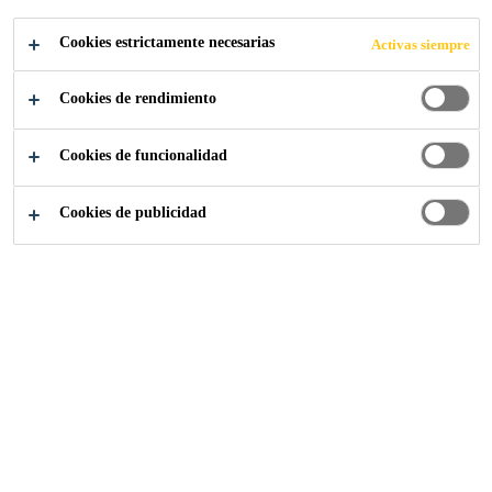
Sika AnchorFix®-3030
es un adhesivo epóxico
Cookies estrictamente necesarias
Activas siempre
puro de dos componentes con alta tixotropía,
diseñado para anclajes de alto desempeño, ideal para
Cookies de rendimiento
varillas de construcción, pernos roscados, anclas
Lea más +
estructurales, para usarse en concreto fisurado y no
Cookies de funcionalidad
fisurado, en condiciones húmedo, seco, mojado o
saturado.
Amplio tiempo de apertura
Cookies de publicidad
Puede ser utilizado en concreto húmedo
Alta capacidad de carga
PUNTOS DE VENTA
ASESORAMIENTO
ESPECIALIZADO