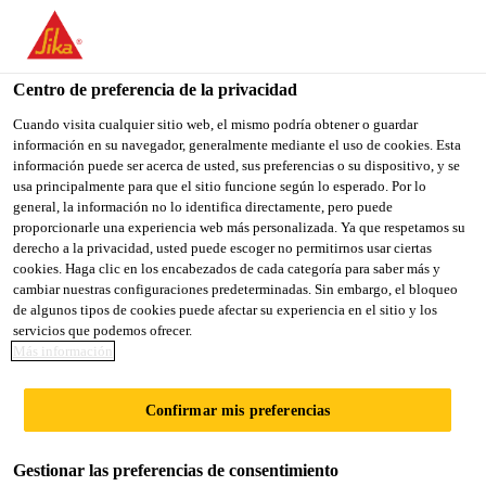
You are accessing "Sika México", it seems you are accessing it
from "Estados Unidos". We have a dedicated website for your
country.
Centro de preferencia de la privacidad
Sika Construcción
...
Sika MonoTop®-723 NM
TO
Cuando visita cualquier sitio web, el mismo podría obtener o guardar
STAY ON THE SIKA
SELECT A
información en su navegador, generalmente mediante el uso de cookies. Esta
SIKA
MÉXICO WEBSITE
COUNTRY
información puede ser acerca de usted, sus preferencias o su dispositivo, y se
USA
usa principalmente para que el sitio funcione según lo esperado. Por lo
general, la información no lo identifica directamente, pero puede
proporcionarle una experiencia web más personalizada. Ya que respetamos su
Sika
Sika México
derecho a la privacidad, usted puede escoger no permitirnos usar ciertas
cookies. Haga clic en los encabezados de cada categoría para saber más y
cambiar nuestras configuraciones predeterminadas. Sin embargo, el bloqueo
MonoTop®-723
de algunos tipos de cookies puede afectar su experiencia en el sitio y los
servicios que podemos ofrecer.
NM
Más información
Confirmar mis preferencias
MORTERO PARA PROTECCIÓN DE
ACERO, NIVELACIÓN Y REPARACIÓN
Gestionar las preferencias de consentimiento