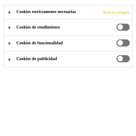
DE SUPERFICIES DE CONCRETO
Cookies estrictamente necesarias
Activas siempre
Sika MonoTop®-723 NM
Es un mortero de
reparación de un solo componente, base cemento
Cookies de rendimiento
modificado con polímeros, de alto rendimiento, listo
para usar en aplicaciones de bajo espesor como
Lea más +
Cookies de funcionalidad
nivelación, acabado y
protección anticorrosiva de
barras de acero.
Cookies de publicidad
Excelente trabajabilidad y acabado.
Repara,nivela, protege.
Adecuado para aplicación manual y con equipos
de proyección.
PUNTOS DE VENTA
ASESORAMIENTO
ESPECIALIZADO