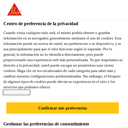
You are accessing "Sika México", it seems you are accessing it
from "Estados Unidos". We have a dedicated website for your
country.
Centro de preferencia de la privacidad
TO
Cuando visita cualquier sitio web, el mismo podría obtener o guardar
STAY ON THE SIKA
SELECT A
información en su navegador, generalmente mediante el uso de cookies. Esta
SIKA
MÉXICO WEBSITE
COUNTRY
información puede ser acerca de usted, sus preferencias o su dispositivo, y se
USA
usa principalmente para que el sitio funcione según lo esperado. Por lo
general, la información no lo identifica directamente, pero puede
proporcionarle una experiencia web más personalizada. Ya que respetamos su
Sika México
derecho a la privacidad, usted puede escoger no permitirnos usar ciertas
cookies. Haga clic en los encabezados de cada categoría para saber más y
cambiar nuestras configuraciones predeterminadas. Sin embargo, el bloqueo
de algunos tipos de cookies puede afectar su experiencia en el sitio y los
servicios que podemos ofrecer.
Más información
CONTÁCTANOS
Confirmar mis preferencias
PARA MÁS
Gestionar las preferencias de consentimiento