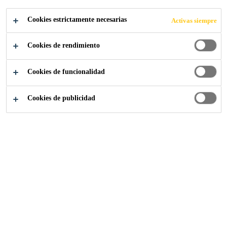
INFORMACIÓN
Cookies estrictamente necesarias
Activas siempre
DE SIKACERAM
Cookies de rendimiento
Cookies de funcionalidad
Cookies de publicidad
Mundo Sika Ceram®
Contacto SikaCeram
En SIKA estamos comprometidos con la calidad y
excelencia de nuestros servicios, trabajamos enfocados en
lograr la completa satisfacción de todos los clientes y
poder brindarles una solución a la medida.