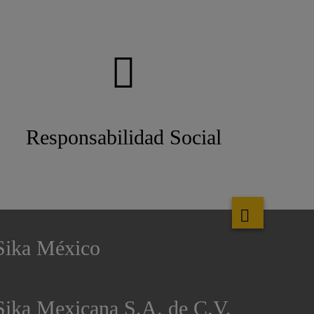
Responsabilidad Social
Sika México
Sika Mexicana S.A. de C.V.