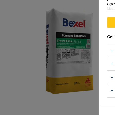
exper
Más i
Gest