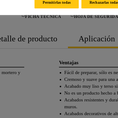
Permitirlas todas
Rechazarlas toda
FICHA TÉCNICA
HOJA DE SEGURID
talle de producto
Aplicación
Ventajas
e mortero y
Fácil de preparar, sólo es n
Cremoso y suave para una ap
Acabado muy liso y terso si
No es un producto hecho a 
Acabados resistentes y dura
muros.
Acabados decorativos de alt