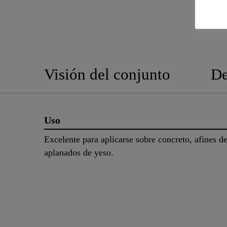
Visión del conjunto
De
Uso
Excelente para aplicarse sobre concreto, afines d
aplanados de yeso.