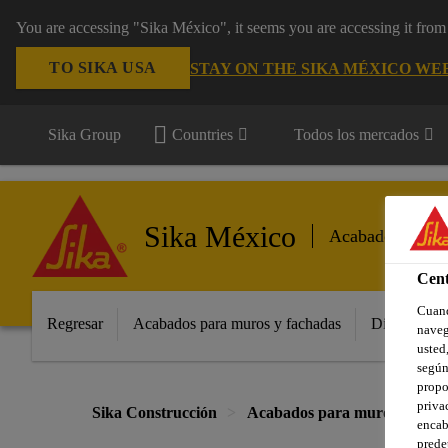
You are accessing "Sika México", it seems you are accessing it fro
TO SIKA USA
STAY ON THE SIKA MÉXICO WE
Sika Group
Countries
Todos los mercados
Sika México
Acabados
Cent
Cuand
Regresar
Acabados para muros y fachadas
Distribuido
naveg
usted,
según
propo
priva
Sika Construcción
Acabados para muros y fach
encab
prede