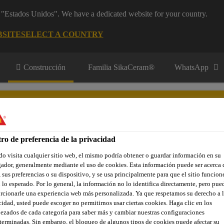
m "Estados Unidos". We have a dedicated website for your country.
BSITE
SELECT A COUNTRY
Construcción
Familia SikaCeram®
WhatsApp
ro de preferencia de la privacidad
o visita cualquier sitio web, el mismo podría obtener o guardar información en su
res y Aplicadores
Contacto
ador, generalmente mediante el uso de cookies. Esta información puede ser acerca 
 sus preferencias o su dispositivo, y se usa principalmente para que el sitio funcion
 lo esperado. Por lo general, la información no lo identifica directamente, pero pue
rcionarle una experiencia web más personalizada. Ya que respetamos su derecho a l
cidad, usted puede escoger no permitirnos usar ciertas cookies. Haga clic en los
adas
Estucos
Bexel® Estuco Pasta Fina
ezados de cada categoría para saber más y cambiar nuestras configuraciones
terminadas. Sin embargo, el bloqueo de algunos tipos de cookies puede afectar su