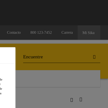
Contacto
800 123-7452
Carrera
Mi Sika
de
e
de
a