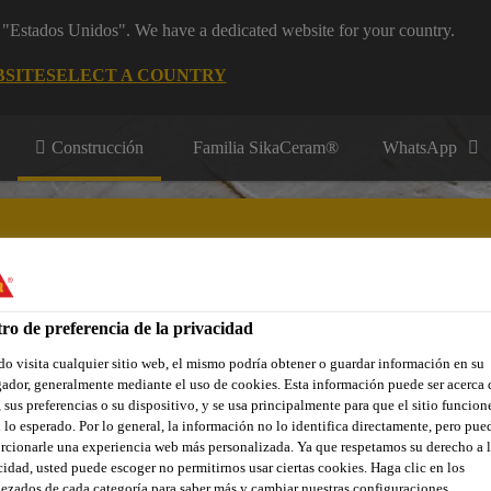
m "Estados Unidos". We have a dedicated website for your country.
BSITE
SELECT A COUNTRY
Construcción
Familia SikaCeram®
WhatsApp
ro de preferencia de la privacidad
res y Aplicadores
Contacto
o visita cualquier sitio web, el mismo podría obtener o guardar información en su
ador, generalmente mediante el uso de cookies. Esta información puede ser acerca 
 sus preferencias o su dispositivo, y se usa principalmente para que el sitio funcion
 lo esperado. Por lo general, la información no lo identifica directamente, pero pue
rcionarle una experiencia web más personalizada. Ya que respetamos su derecho a l
cidad, usted puede escoger no permitirnos usar ciertas cookies. Haga clic en los
ezados de cada categoría para saber más y cambiar nuestras configuraciones