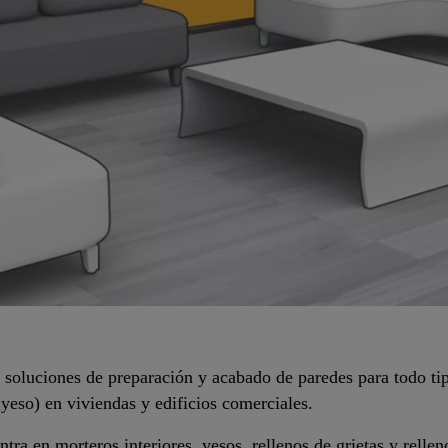
 soluciones de preparación y acabado de paredes para todo tipo
yeso) en viviendas y edificios comerciales.
ra en morteros interiores, yesos, rellenos de grietas y rellen