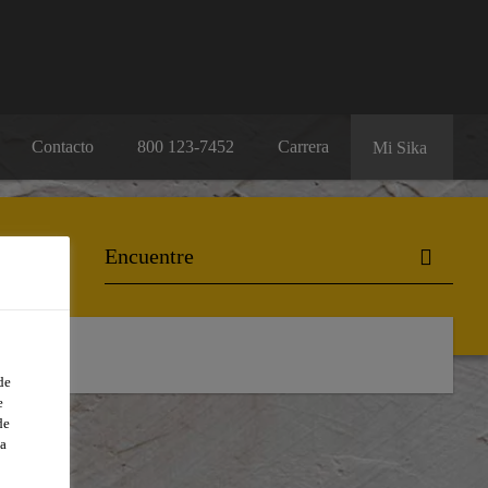
Contacto
800 123-7452
Carrera
Mi Sika
de
e
de
a