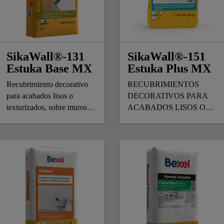
SikaWall®-131
SikaWall®-151
Estuka Base MX
Estuka Plus MX
Recubrimiento decorativo
RECUBRIMIENTOS
para acabados lisos o
DECORATIVOS PARA
texturizados, sobre muros y
ACABADOS LISOS O
plafones.
TEXTURIZADOS Y
PARA SUPERFICIES EN
INTERIORES Y
EXTERIORES.