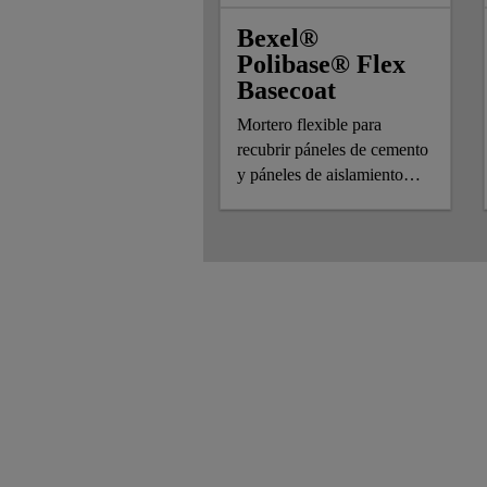
Bexel®
Polibase® Flex
Basecoat
Mortero flexible para
recubrir páneles de cemento
y páneles de aislamiento
térmico.