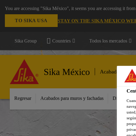
You are accessing "Sika México", it seems you are accessing it fro
TO SIKA USA
STAY ON THE SIKA MÉXICO WE
Sika Group
Countries
Todos los mercados
Sika México
Acabados
Cent
Regresar
Acabados para muros y fachadas
Distribuido
Cuand
naveg
usted,
según
propo
priva
encab