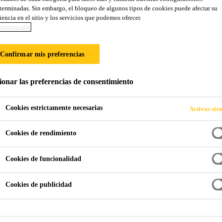
terminadas. Sin embargo, el bloqueo de algunos tipos de cookies puede afectar su
iencia en el sitio y los servicios que podemos ofrecer.
nformación
Confirmar mis preferencias
ionar las preferencias de consentimiento
Cookies estrictamente necesarias
Activas sie
Cookies de rendimiento
adas
Estucos
Cookies de funcionalidad
do liso, texturizado o decorativo en muros inter
Cookies de publicidad
es de yeso y superficies similares en vivienda y