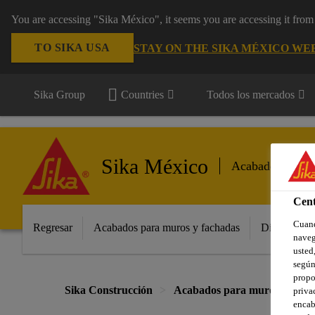
You are accessing "Sika México", it seems you are accessing it fro
TO SIKA USA
STAY ON THE SIKA MÉXICO WE
Sika Group
Countries
Todos los mercados
Sika México
Acabados
Cent
Cuand
Regresar
Acabados para muros y fachadas
Distribuido
naveg
usted,
según
propo
Sika Construcción
Acabados para muros y fach
priva
encab