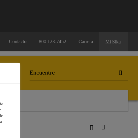
Contacto
800 123-7452
Carrera
Mi Sika
de
e
de
a