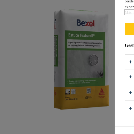
prede
exper
Más i
Gest