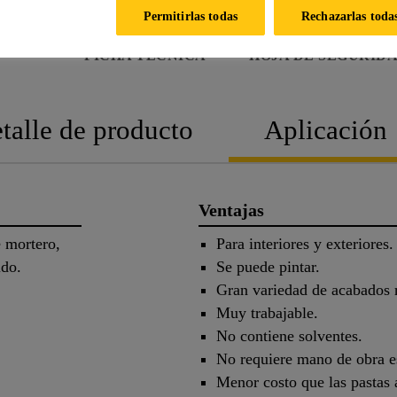
Permitirlas todas
Rechazarlas toda
FICHA TÉCNICA
HOJA DE SEGURID
talle de producto
Aplicación
Ventajas
e mortero,
Para interiores y exteriores.
ido.
Se puede pintar.
Gran variedad de acabados r
Muy trabajable.
No contiene solventes.
No requiere mano de obra e
Menor costo que las pastas a