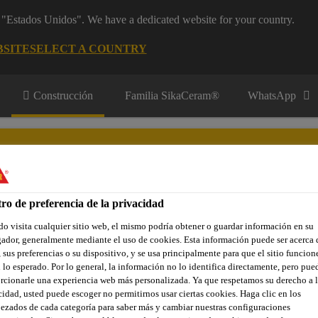
m "Estados Unidos". We have a dedicated website for your country.
BSITE
SELECT A COUNTRY
Construcción
Familia SikaCeram®
WhatsApp
ro de preferencia de la privacidad
o visita cualquier sitio web, el mismo podría obtener o guardar información en su
res y Aplicadores
Contacto
ador, generalmente mediante el uso de cookies. Esta información puede ser acerca 
 sus preferencias o su dispositivo, y se usa principalmente para que el sitio funcion
 lo esperado. Por lo general, la información no lo identifica directamente, pero pue
rcionarle una experiencia web más personalizada. Ya que respetamos su derecho a l
adas
Estucos
Bexel® Estuco Texturall
cidad, usted puede escoger no permitirnos usar ciertas cookies. Haga clic en los
ezados de cada categoría para saber más y cambiar nuestras configuraciones