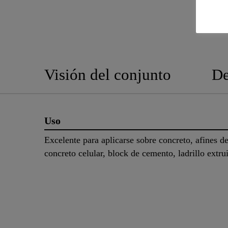
Visión del conjunto
De
Uso
Excelente para aplicarse sobre concreto, afines d
concreto celular, block de cemento, ladrillo extru