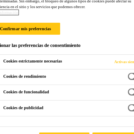
terminadas. Sin embargo, el bloqueo de algunos tipos de cookies puede afectar su
Bexel® Estuco Te
iencia en el sitio y los servicios que podemos ofrecer.
nformación
Estuco para acabados resistentes y durader
Confirmar mis preferencias
Bexel® Estuco Texturall
es un concepto de estuco dif
ionar las preferencias de consentimiento
acabados con texturas finas y elegantes para recubrir,
superficie de muros interiores y exteriores en obras re
Cookies estrictamente necesarias
Activas sie
combinando en su fórmula las ventajas del cemento Po
Lea más +
polímeros para lograr una excepcional trabajabilidad
Cookies de rendimiento
Texturall® Estuco
con Grano especial para hacer acab
Para interiores y exteriores.
Cookies de funcionalidad
Se puede pintar.
Cookies de publicidad
Gran variedad de acabados resistentes y durables.
PUNTOS DE VENTA