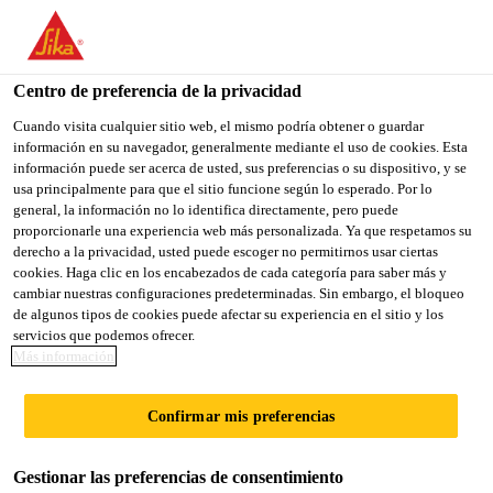
You are accessing "Sika México", it seems you are accessing it
from "Estados Unidos". We have a dedicated website for your
country.
Centro de preferencia de la privacidad
Sika Construcción
...
SikaCeram®-680 Color Pro
TO
Cuando visita cualquier sitio web, el mismo podría obtener o guardar
STAY ON THE SIKA
SELECT A
información en su navegador, generalmente mediante el uso de cookies. Esta
SIKA
MÉXICO WEBSITE
COUNTRY
información puede ser acerca de usted, sus preferencias o su dispositivo, y se
USA
usa principalmente para que el sitio funcione según lo esperado. Por lo
general, la información no lo identifica directamente, pero puede
proporcionarle una experiencia web más personalizada. Ya que respetamos su
SikaCeram®-680
Sika México
derecho a la privacidad, usted puede escoger no permitirnos usar ciertas
cookies. Haga clic en los encabezados de cada categoría para saber más y
cambiar nuestras configuraciones predeterminadas. Sin embargo, el bloqueo
Color Pro
de algunos tipos de cookies puede afectar su experiencia en el sitio y los
servicios que podemos ofrecer.
Más información
BOQUILLA IMPERMEABLE
ANTIHONGO BASE CEMENTO PARA
Confirmar mis preferencias
EL RELLENO DE JUNTAS DE 2 A 12
MM
Gestionar las preferencias de consentimiento