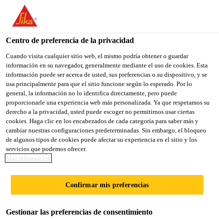
You are accessing "Sika México", it seems you are accessing it
from "Estados Unidos". We have a dedicated website for your
country.
Centro de preferencia de la privacidad
TO
Cuando visita cualquier sitio web, el mismo podría obtener o guardar
STAY ON THE SIKA
SELECT A
información en su navegador, generalmente mediante el uso de cookies. Esta
SIKA
MÉXICO WEBSITE
COUNTRY
información puede ser acerca de usted, sus preferencias o su dispositivo, y se
USA
usa principalmente para que el sitio funcione según lo esperado. Por lo
general, la información no lo identifica directamente, pero puede
proporcionarle una experiencia web más personalizada. Ya que respetamos su
Sika México
derecho a la privacidad, usted puede escoger no permitirnos usar ciertas
cookies. Haga clic en los encabezados de cada categoría para saber más y
cambiar nuestras configuraciones predeterminadas. Sin embargo, el bloqueo
de algunos tipos de cookies puede afectar su experiencia en el sitio y los
servicios que podemos ofrecer.
Más información
PARA ANCLAJE
Confirmar mis preferencias
ESTRUCTURAL
Gestionar las preferencias de consentimiento