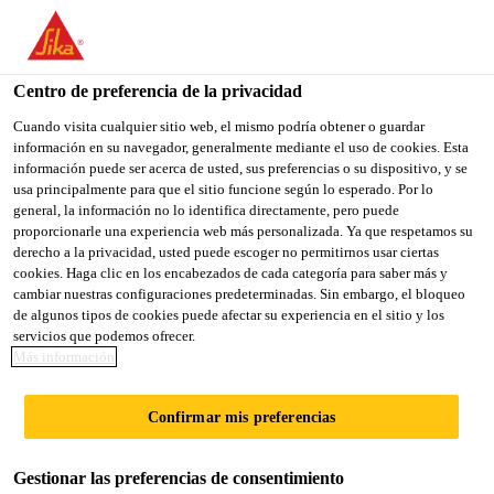
You are accessing "Sika México", it seems you are accessing it
from "Estados Unidos". We have a dedicated website for your
country.
Centro de preferencia de la privacidad
Sika Construcción
...
Sikaflex®-112 Crystal Clear
TO
Cuando visita cualquier sitio web, el mismo podría obtener o guardar
STAY ON THE SIKA
SELECT A
información en su navegador, generalmente mediante el uso de cookies. Esta
SIKA
MÉXICO WEBSITE
COUNTRY
información puede ser acerca de usted, sus preferencias o su dispositivo, y se
USA
usa principalmente para que el sitio funcione según lo esperado. Por lo
general, la información no lo identifica directamente, pero puede
proporcionarle una experiencia web más personalizada. Ya que respetamos su
Sikaflex®-112
Sika México
derecho a la privacidad, usted puede escoger no permitirnos usar ciertas
cookies. Haga clic en los encabezados de cada categoría para saber más y
cambiar nuestras configuraciones predeterminadas. Sin embargo, el bloqueo
Crystal Clear
de algunos tipos de cookies puede afectar su experiencia en el sitio y los
servicios que podemos ofrecer.
Más información
ADHESIVO Y SELLADOR ELÁSTICO
TRANSPARENTE
Confirmar mis preferencias
Sikaflex®-112 Crystal Clear es un adhesivo y
Gestionar las preferencias de consentimiento
sellador transparente, monocomponente y