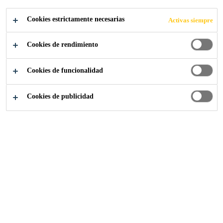
Desempeño comprobado por décadas
Se adhiere a superficies sólidas rugosas
Cookies estrictamente necesarias
Activas siempre
Se aplica con cepillo o rodillo
Cookies de rendimiento
Cookies de funcionalidad
PUNTOS DE VENTA
Cookies de publicidad
ASESORAMIENTO
ESPECIALIZADO