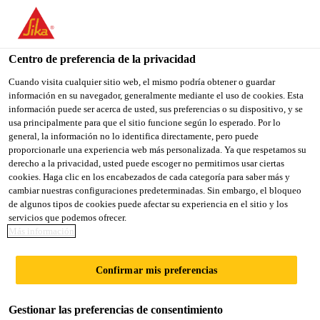
You are accessing "Sika México", it seems you are accessing it
from "Estados Unidos". We have a dedicated website for your
country.
Centro de preferencia de la privacidad
Sika Construcción
...
Sika® Ucrete® TC
TO
Cuando visita cualquier sitio web, el mismo podría obtener o guardar
STAY ON THE SIKA
SELECT A
información en su navegador, generalmente mediante el uso de cookies. Esta
SIKA
MÉXICO WEBSITE
COUNTRY
información puede ser acerca de usted, sus preferencias o su dispositivo, y se
USA
usa principalmente para que el sitio funcione según lo esperado. Por lo
general, la información no lo identifica directamente, pero puede
proporcionarle una experiencia web más personalizada. Ya que respetamos su
Sika® Ucrete® TC
Sika México
derecho a la privacidad, usted puede escoger no permitirnos usar ciertas
cookies. Haga clic en los encabezados de cada categoría para saber más y
cambiar nuestras configuraciones predeterminadas. Sin embargo, el bloqueo
Resina de encapsulado mate muy
de algunos tipos de cookies puede afectar su experiencia en el sitio y los
servicios que podemos ofrecer.
resistente con muy buena resistencia
Más información
química
Confirmar mis preferencias
Sika® Ucrete® TC es una resina de encapsulado de
tres componentes para trabajos pesados. Proporciona
Gestionar las preferencias de consentimiento
un acabado mate para la gama de sistemas de pisos