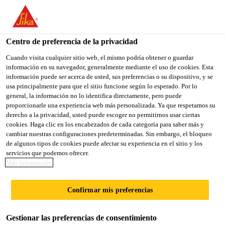
You are accessing "Sika México", it seems you are accessing it
from "Estados Unidos". We have a dedicated website for your
country.
Centro de preferencia de la privacidad
TO
Cuando visita cualquier sitio web, el mismo podría obtener o guardar
STAY ON THE SIKA
SELECT A
información en su navegador, generalmente mediante el uso de cookies. Esta
SIKA
MÉXICO WEBSITE
COUNTRY
información puede ser acerca de usted, sus preferencias o su dispositivo, y se
USA
usa principalmente para que el sitio funcione según lo esperado. Por lo
general, la información no lo identifica directamente, pero puede
proporcionarle una experiencia web más personalizada. Ya que respetamos su
Sika México
derecho a la privacidad, usted puede escoger no permitirnos usar ciertas
cookies. Haga clic en los encabezados de cada categoría para saber más y
cambiar nuestras configuraciones predeterminadas. Sin embargo, el bloqueo
de algunos tipos de cookies puede afectar su experiencia en el sitio y los
servicios que podemos ofrecer.
COMPLEMENTOS
Más información
Confirmar mis preferencias
Gestionar las preferencias de consentimiento