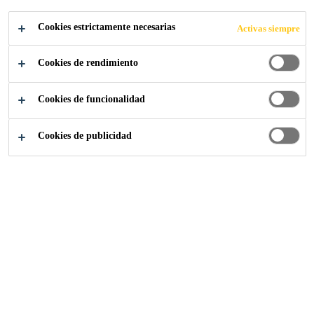
Cookies estrictamente necesarias
Activas siempre
Sika Construcción
...
Complementos
Cookies de rendimiento
Cookies de funcionalidad
Cookies de publicidad
Sikafloor® Urethane Color MX
Aditivo concentrado de color para pisos de poliuretano