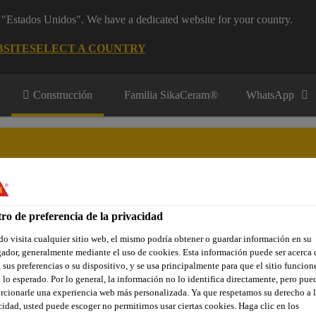
m "Estados Unidos". We have a dedicated website for your country.
BSITE
SELECT A COUNTRY
Construcción
Familia SikaCeram®
WhatsApp
ro de preferencia de la privacidad
y Aplicadores
Contacto
o visita cualquier sitio web, el mismo podría obtener o guardar información en su
ador, generalmente mediante el uso de cookies. Esta información puede ser acerca 
 sus preferencias o su dispositivo, y se usa principalmente para que el sitio funcion
 lo esperado. Por lo general, la información no lo identifica directamente, pero pue
ductivos / Disipativos
Sikafloor® MultiDur ES-25 ESD
Si
rcionarle una experiencia web más personalizada. Ya que respetamos su derecho a l
cidad, usted puede escoger no permitirnos usar ciertas cookies. Haga clic en los