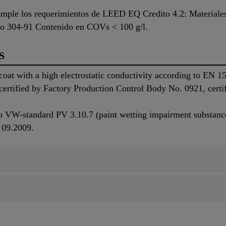
ple los requerimientos de LEED EQ Credito 4.2: Materiales 
304-91 Contenido en COVs < 100 g/l.
S
 coat with a high electrostatic conductivity according to EN
ertified by Factory Production Control Body No. 0921, certi
 to VW-standard PV 3.10.7 (paint wetting impairment substan
 09.2009.