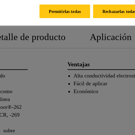
Permitirlas todas
Rechazarlas toda
FICHA TÉCNICA
HOJA DE SEGURI
talle de producto
Aplicación
Ventajas
ado
Alta conductividad electrost
Fácil de aplicar
r como
Económico
linea
floor®-262
CR, -269
s sobre