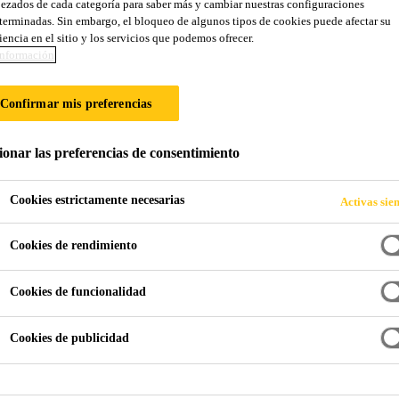
ezados de cada categoría para saber más y cambiar nuestras configuraciones
0 W Conductive
terminadas. Sin embargo, el bloqueo de algunos tipos de cookies puede afectar su
iencia en el sitio y los servicios que podemos ofrecer.
nformación
xica, electrostáticamente conductiva.
Confirmar mis preferencias
poxi con alta conductividad electrostática, de dos componen
s. Para más detalles, por favor, consulte la Hoja de Datos d
ionar las preferencias de consentimiento
Cookies estrictamente necesarias
Activas sie
Cookies de rendimiento
Cookies de funcionalidad
Cookies de publicidad
NTA
ASESOR