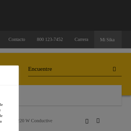
Contacto
800 123-7452
Carrera
Mi Sika
de
e
de
kafloor®-220 W Conductive
a