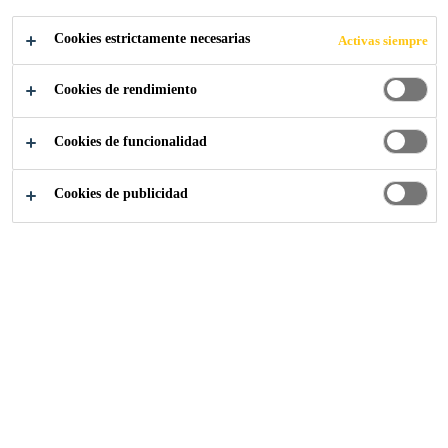
sólida de acuerdo con el método de ensayo de
Lea más +
Cookies estrictamente necesarias
Activas siempre
Deustche Bauchemie.
Cookies de rendimiento
Transparente
Bajo contenido COV
Cookies de funcionalidad
Bajo amarillamiento
Cookies de publicidad
PUNTOS DE VENTA
ASESORAMIENTO
ESPECIALIZADO