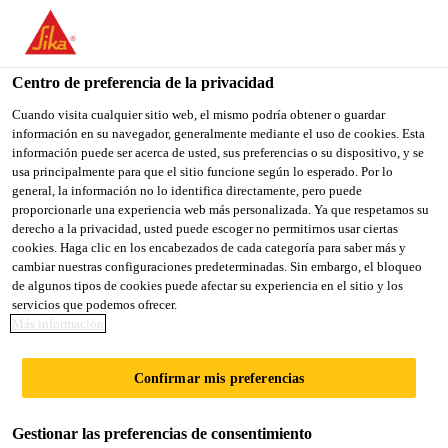
You are accessing "Sika México", it seems you are accessing it
from "Estados Unidos". We have a dedicated website for your
country.
Centro de preferencia de la privacidad
Sika Construcción
...
Sikafloor®-169
TO
Cuando visita cualquier sitio web, el mismo podría obtener o guardar
STAY ON THE SIKA
SELECT A
información en su navegador, generalmente mediante el uso de cookies. Esta
SIKA
MÉXICO WEBSITE
COUNTRY
información puede ser acerca de usted, sus preferencias o su dispositivo, y se
USA
usa principalmente para que el sitio funcione según lo esperado. Por lo
general, la información no lo identifica directamente, pero puede
proporcionarle una experiencia web más personalizada. Ya que respetamos su
Sikafloor®-169
Sika México
derecho a la privacidad, usted puede escoger no permitirnos usar ciertas
cookies. Haga clic en los encabezados de cada categoría para saber más y
cambiar nuestras configuraciones predeterminadas. Sin embargo, el bloqueo
Resina epóxica translúcida bicomponente,
de algunos tipos de cookies puede afectar su experiencia en el sitio y los
servicios que podemos ofrecer.
para morteros, revestimientos y capas de
Más información
sello
Confirmar mis preferencias
Sikafloor®-169 es una resina epóxica translúcida,
bicomponente, de bajo amarillamiento
Gestionar las preferencias de consentimiento
y baja viscosidad. Composición epóxica totalmente