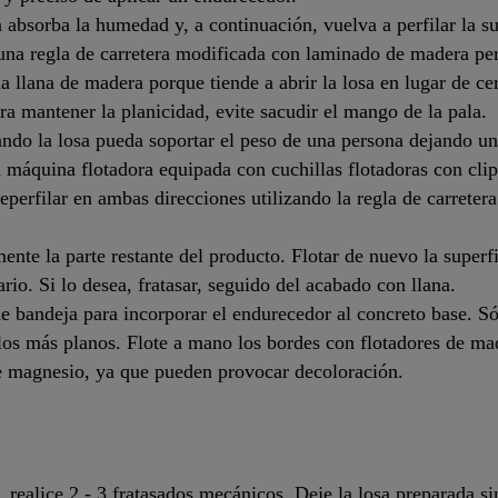
 absorba la humedad y, a continuación, vuelva a perfilar la su
una regla de carretera modificada con laminado de madera per
na llana de madera porque tiende a abrir la losa en lugar de cer
ra mantener la planicidad, evite sacudir el mango de la pala.
uando la losa pueda soportar el peso de una persona dejando u
na máquina flotadora equipada con cuchillas flotadoras con cli
eperfilar en ambas direcciones utilizando la regla de carreter
nte la parte restante del producto. Flotar de nuevo la superf
sario. Si lo desea, fratasar, seguido del acabado con llana.
 bandeja para incorporar el endurecedor al concreto base. Sól
elos más planos. Flote a mano los bordes con flotadores de ma
de magnesio, ya que pueden provocar decoloración.
 realice 2 - 3 fratasados mecánicos. Deje la losa preparada sin