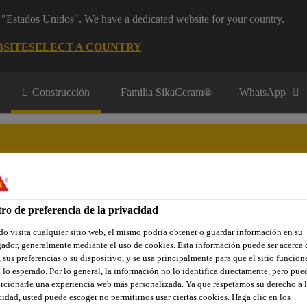
m "Estados Unidos". We have a dedicated website for your country.
BSITE
SELECT A COUNTRY
Construcción
Familia SikaCeram®
WhatsApp
ro de preferencia de la privacidad
y Aplicadores
Contacto
o visita cualquier sitio web, el mismo podría obtener o guardar información en su
ador, generalmente mediante el uso de cookies. Esta información puede ser acerca 
 sus preferencias o su dispositivo, y se usa principalmente para que el sitio funcion
 lo esperado. Por lo general, la información no lo identifica directamente, pero pue
urecedores superficiales
Sikafloor®-200 MetalTop Cor (MX)
rcionarle una experiencia web más personalizada. Ya que respetamos su derecho a l
cidad, usted puede escoger no permitirnos usar ciertas cookies. Haga clic en los