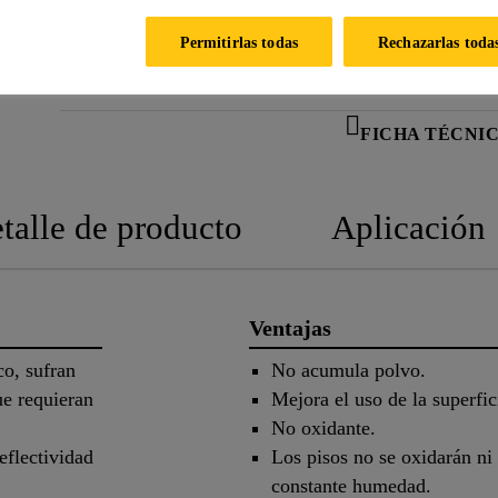
PUNTOS DE VENTA
Permitirlas todas
Rechazarlas toda
FICHA TÉCNI
talle de producto
Aplicación
Ventajas
co, sufran
No acumula polvo.
ue requieran
Mejora el uso de la superfic
No oxidante.
eflectividad
Los pisos no se oxidarán ni
constante humedad.