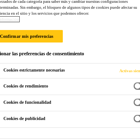
ezados de cada categoría para saber más y cambiar nuestras configuraciones
Sikafloor®-200 
terminadas. Sin embargo, el bloqueo de algunos tipos de cookies puede afectar su
iencia en el sitio y los servicios que podemos ofrecer.
nformación
(MX)
Confirmar mis preferencias
Ferrosilicon non-oxidizing metallic-aggreg
ionar las preferencias de consentimiento
Sikafloor®-200 MetalTop Cor (MX) es un endurecedor
ferrosilicio no oxidante. Este producto es ideal para u
Cookies estrictamente necesarias
Activas sie
resistencia a la abrasión y al impacto, donde la hume
condicionante. Sikafloor®-200 MetalTop Cor (MX) est
Cookies de rendimiento
Lea más +
Cookies de funcionalidad
No acumula polvo.
Cookies de publicidad
Mejora el uso de la superficie de concreto.
No oxidante.