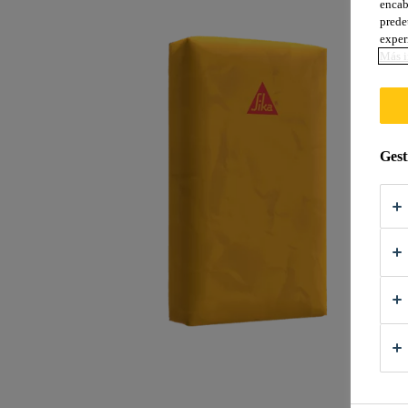
encab
prede
exper
Más i
Gest