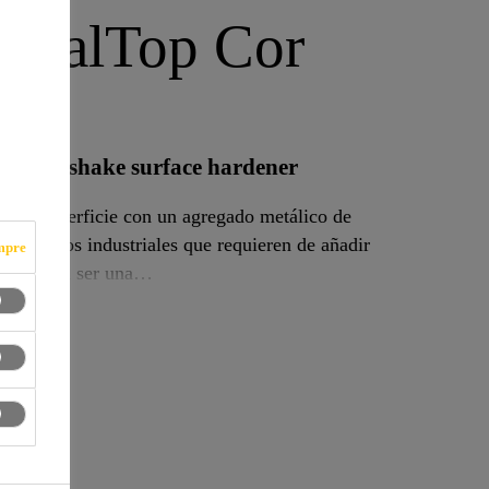
MetalTop Cor
ate dry-shake surface hardener
 de superficie con un agregado metálico de
so en pisos industriales que requieren de añadir
mpre
dad pueda ser una
á disponible en formulación reflectiva.