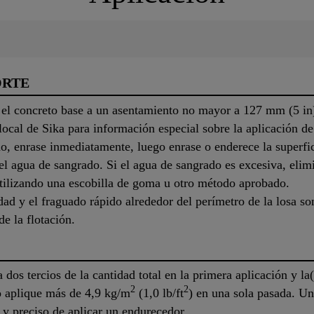
ORTE
el concreto base a un asentamiento no mayor a 127 mm (5 in) 
 local de Sika para información especial sobre la aplicación d
o, enrase inmediatamente, luego enrase o enderece la superfic
el agua de sangrado. Si el agua de sangrado es excesiva, elim
utilizando una escobilla de goma u otro método aprobado.
 y el fraguado rápido alrededor del perímetro de la losa son 
e la flotación.
 dos tercios de la cantidad total en la primera aplicación y la(
2
2
No aplique más de 4,9 kg/m
(1,0 lb/ft
) en una sola pasada. Un
y preciso de aplicar un endurecedor.