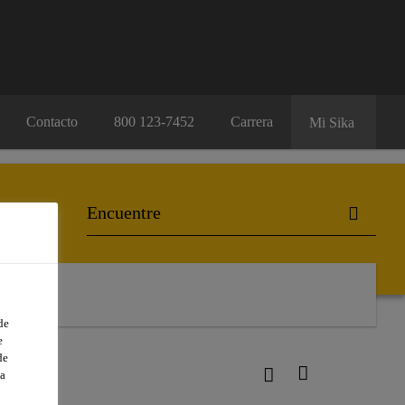
Contacto
800 123-7452
Carrera
Mi Sika
de
e
de
a