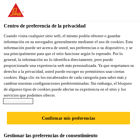
You are accessing "Sika México", it seems you are accessing it
from "Estados Unidos". We have a dedicated website for your
country.
Centro de preferencia de la privacidad
Sika Construcción
...
Sikafloor® HD 200 WB
TO
Cuando visita cualquier sitio web, el mismo podría obtener o guardar
STAY ON THE SIKA
SELECT A
información en su navegador, generalmente mediante el uso de cookies. Esta
SIKA
MÉXICO WEBSITE
COUNTRY
información puede ser acerca de usted, sus preferencias o su dispositivo, y se
USA
usa principalmente para que el sitio funcione según lo esperado. Por lo
general, la información no lo identifica directamente, pero puede
proporcionarle una experiencia web más personalizada. Ya que respetamos su
Sikafloor® HD
Sika México
derecho a la privacidad, usted puede escoger no permitirnos usar ciertas
cookies. Haga clic en los encabezados de cada categoría para saber más y
cambiar nuestras configuraciones predeterminadas. Sin embargo, el bloqueo
200 WB
de algunos tipos de cookies puede afectar su experiencia en el sitio y los
servicios que podemos ofrecer.
Más información
(former MKure HD 200WB)
Compuesto para endurecer, sellar y
Confirmar mis preferencias
eliminar polvo en pisos de concreto.
Gestionar las preferencias de consentimiento