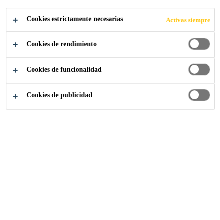
Lea más +
cemento.
Cookies estrictamente necesarias
Activas siempre
Es el sistema más económico para endurecer
Cookies de rendimiento
pisos de concreto.
No contiene cemento.
Cookies de funcionalidad
Gran resistencia al desgaste y mayor durabilidad.
Cookies de publicidad
PUNTOS DE VENTA
ASESORAMIENTO
ESPECIALIZADO