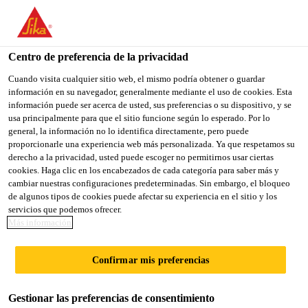
You are accessing "Sika México", it seems you are accessing it
from "Estados Unidos". We have a dedicated website for your
country.
Centro de preferencia de la privacidad
Sika Construcción
...
Sikapiso-20
TO
Cuando visita cualquier sitio web, el mismo podría obtener o guardar
STAY ON THE SIKA
SELECT A
información en su navegador, generalmente mediante el uso de cookies. Esta
SIKA
MÉXICO WEBSITE
COUNTRY
información puede ser acerca de usted, sus preferencias o su dispositivo, y se
USA
usa principalmente para que el sitio funcione según lo esperado. Por lo
general, la información no lo identifica directamente, pero puede
proporcionarle una experiencia web más personalizada. Ya que respetamos su
Sikapiso-20
Sika México
derecho a la privacidad, usted puede escoger no permitirnos usar ciertas
cookies. Haga clic en los encabezados de cada categoría para saber más y
cambiar nuestras configuraciones predeterminadas. Sin embargo, el bloqueo
Endurecedor superficial para pisos de
de algunos tipos de cookies puede afectar su experiencia en el sitio y los
servicios que podemos ofrecer.
concreto.
Más información
El Sikapiso-20 es un endurecedor superficial basado
Confirmar mis preferencias
en minerales de altas resistencias mecánicas, que
proporciona a los pisos de concreto muy buena
Gestionar las preferencias de consentimiento
durabilidad y resistencia al desgaste. No contiene