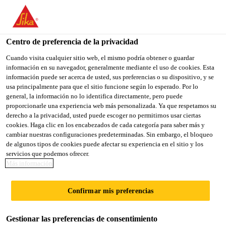
You are accessing "Sika México", it seems you are accessing it
from "Estados Unidos". We have a dedicated website for your
country.
Centro de preferencia de la privacidad
Sika Construcción
...
Bexel® Fachadas Flex
TO
Cuando visita cualquier sitio web, el mismo podría obtener o guardar
STAY ON THE SIKA
SELECT A
información en su navegador, generalmente mediante el uso de cookies. Esta
SIKA
MÉXICO WEBSITE
COUNTRY
información puede ser acerca de usted, sus preferencias o su dispositivo, y se
USA
usa principalmente para que el sitio funcione según lo esperado. Por lo
general, la información no lo identifica directamente, pero puede
proporcionarle una experiencia web más personalizada. Ya que respetamos su
Bexel® Fachadas
Sika México
derecho a la privacidad, usted puede escoger no permitirnos usar ciertas
cookies. Haga clic en los encabezados de cada categoría para saber más y
cambiar nuestras configuraciones predeterminadas. Sin embargo, el bloqueo
Flex
de algunos tipos de cookies puede afectar su experiencia en el sitio y los
servicios que podemos ofrecer.
Más información
ADHESIVO ANTIDESLIZAMIENTO
PARA COLOCAR REVESTIMIENTOS
Confirmar mis preferencias
SOBRE MUROS Y FACHADAS
Gestionar las preferencias de consentimiento
Fachadas Flex
es un adhesivo base cemento,