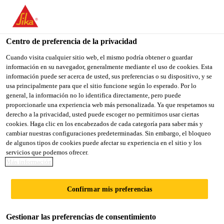
You are accessing "Sika México", it seems you are accessing it
from "Estados Unidos". We have a dedicated website for your
country.
Centro de preferencia de la privacidad
TO
Cuando visita cualquier sitio web, el mismo podría obtener o guardar
STAY ON THE SIKA
SELECT A
información en su navegador, generalmente mediante el uso de cookies. Esta
SIKA
MÉXICO WEBSITE
COUNTRY
información puede ser acerca de usted, sus preferencias o su dispositivo, y se
USA
usa principalmente para que el sitio funcione según lo esperado. Por lo
general, la información no lo identifica directamente, pero puede
proporcionarle una experiencia web más personalizada. Ya que respetamos su
Sika México
derecho a la privacidad, usted puede escoger no permitirnos usar ciertas
cookies. Haga clic en los encabezados de cada categoría para saber más y
cambiar nuestras configuraciones predeterminadas. Sin embargo, el bloqueo
de algunos tipos de cookies puede afectar su experiencia en el sitio y los
servicios que podemos ofrecer.
Más información
CISTERNAS
Confirmar mis preferencias
Gestionar las preferencias de consentimiento