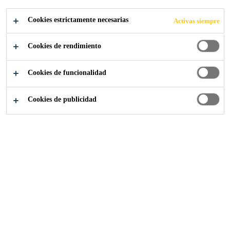
Cookies estrictamente necesarias
Activas siempre
Sika Construcción
...
Cisternas
Cookies de rendimiento
Cookies de funcionalidad
Complemente, protege, refuerce y mantén el
Cookies de publicidad
concreto y las filtraciones en las cisternas
Morteros