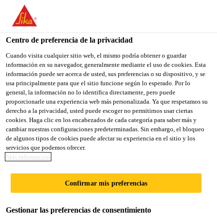
You are accessing "Sika México", it seems you are accessing it
from "Estados Unidos". We have a dedicated website for your
country.
Centro de preferencia de la privacidad
Sika Construcción
...
Sikalastic®-710 Base
TO
Cuando visita cualquier sitio web, el mismo podría obtener o guardar
STAY ON THE SIKA
SELECT A
información en su navegador, generalmente mediante el uso de cookies. Esta
SIKA
MÉXICO WEBSITE
COUNTRY
información puede ser acerca de usted, sus preferencias o su dispositivo, y se
USA
usa principalmente para que el sitio funcione según lo esperado. Por lo
general, la información no lo identifica directamente, pero puede
proporcionarle una experiencia web más personalizada. Ya que respetamos su
Sikalastic®-710
Sika México
derecho a la privacidad, usted puede escoger no permitirnos usar ciertas
cookies. Haga clic en los encabezados de cada categoría para saber más y
cambiar nuestras configuraciones predeterminadas. Sin embargo, el bloqueo
Base
de algunos tipos de cookies puede afectar su experiencia en el sitio y los
servicios que podemos ofrecer.
Más información
Capa base impermeabilizante
monocomponente, elastomérica.
Confirmar mis preferencias
Sikalastic®-710 Base es un revestimiento de
Gestionar las preferencias de consentimiento
poliuretano elastomérico, aromático, curado por