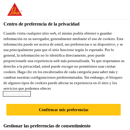
You are accessing "Sika México", it seems you are accessing it
from "Estados Unidos". We have a dedicated website for your
country.
Centro de preferencia de la privacidad
Sika Construcción
...
Sika® Aktivator-100
TO
Cuando visita cualquier sitio web, el mismo podría obtener o guardar
STAY ON THE SIKA
SELECT A
información en su navegador, generalmente mediante el uso de cookies. Esta
SIKA
MÉXICO WEBSITE
COUNTRY
información puede ser acerca de usted, sus preferencias o su dispositivo, y se
USA
usa principalmente para que el sitio funcione según lo esperado. Por lo
general, la información no lo identifica directamente, pero puede
proporcionarle una experiencia web más personalizada. Ya que respetamos su
Sika® Aktivator-
Sika México
derecho a la privacidad, usted puede escoger no permitirnos usar ciertas
cookies. Haga clic en los encabezados de cada categoría para saber más y
cambiar nuestras configuraciones predeterminadas. Sin embargo, el bloqueo
100
de algunos tipos de cookies puede afectar su experiencia en el sitio y los
servicios que podemos ofrecer.
Más información
Promotor de adherencia transparente base
solvente para una amplia variedad de
Confirmar mis preferencias
sustratos
Gestionar las preferencias de consentimiento
Sika® Aktivator-100 es un promotor de adherencia