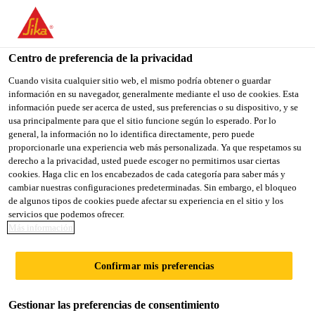
You are accessing "Sika México", it seems you are accessing it
from "Estados Unidos". We have a dedicated website for your
country.
Centro de preferencia de la privacidad
TO
Cuando visita cualquier sitio web, el mismo podría obtener o guardar
STAY ON THE SIKA
SELECT A
información en su navegador, generalmente mediante el uso de cookies. Esta
SIKA
MÉXICO WEBSITE
COUNTRY
información puede ser acerca de usted, sus preferencias o su dispositivo, y se
USA
usa principalmente para que el sitio funcione según lo esperado. Por lo
general, la información no lo identifica directamente, pero puede
proporcionarle una experiencia web más personalizada. Ya que respetamos su
Sika México
derecho a la privacidad, usted puede escoger no permitirnos usar ciertas
cookies. Haga clic en los encabezados de cada categoría para saber más y
cambiar nuestras configuraciones predeterminadas. Sin embargo, el bloqueo
de algunos tipos de cookies puede afectar su experiencia en el sitio y los
servicios que podemos ofrecer.
Más información
SELLO DE
Confirmar mis preferencias
GRIETAS
Gestionar las preferencias de consentimiento