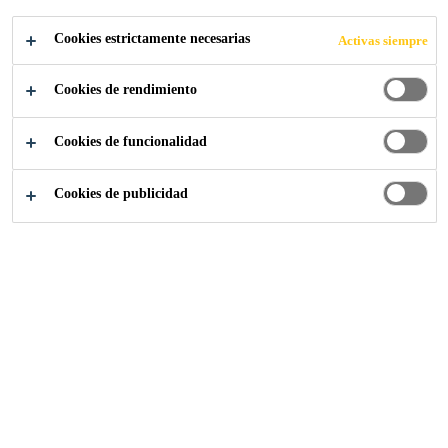
Previene el deterioro de tus inmuebles
Cookies estrictamente necesarias
Activas siempre
Cookies de rendimiento
Sika Construcción
Sellado
Sello de grietas
Cookies de funcionalidad
Cookies de publicidad
Deten el deterioro de tu inmueble sellando a
tiempo las grietas que lo ocasionan.
ASESORÍA ESPECIALIZADA PARA SU
PROYECTO