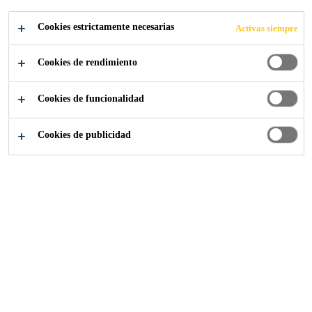
LÁMINA
Cookies estrictamente necesarias
Activas siempre
Selladores flexibles para el sello en
techumbres
Cookies de rendimiento
Cookies de funcionalidad
Cookies de publicidad
Sika Construcción
...
Sellos para techos de lámina
Evita los problemas de filtración en
superficies de lámina