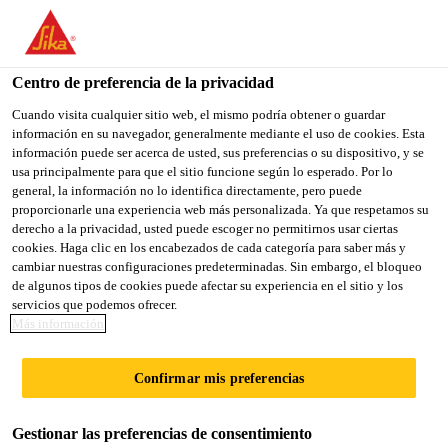
You are accessing "Sika México", it seems you are accessing it
from "Estados Unidos". We have a dedicated website for your
country.
Centro de preferencia de la privacidad
TO
Cuando visita cualquier sitio web, el mismo podría obtener o guardar
STAY ON THE SIKA
SELECT A
información en su navegador, generalmente mediante el uso de cookies. Esta
SIKA
MÉXICO WEBSITE
COUNTRY
información puede ser acerca de usted, sus preferencias o su dispositivo, y se
USA
usa principalmente para que el sitio funcione según lo esperado. Por lo
general, la información no lo identifica directamente, pero puede
proporcionarle una experiencia web más personalizada. Ya que respetamos su
Sika México
derecho a la privacidad, usted puede escoger no permitirnos usar ciertas
cookies. Haga clic en los encabezados de cada categoría para saber más y
cambiar nuestras configuraciones predeterminadas. Sin embargo, el bloqueo
de algunos tipos de cookies puede afectar su experiencia en el sitio y los
servicios que podemos ofrecer.
Más información
SELLOS PARA
Confirmar mis preferencias
TECHOS DE
Gestionar las preferencias de consentimiento