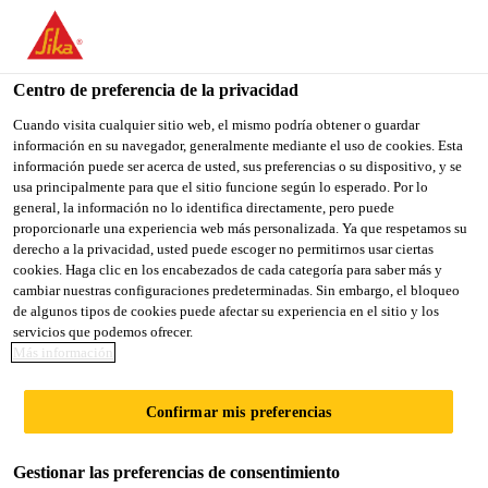
You are accessing "Sika México", it seems you are accessing it
from "Estados Unidos". We have a dedicated website for your
country.
Centro de preferencia de la privacidad
Sika Construcción
...
Sikacryl®-150
TO
Cuando visita cualquier sitio web, el mismo podría obtener o guardar
STAY ON THE SIKA
SELECT A
información en su navegador, generalmente mediante el uso de cookies. Esta
SIKA
MÉXICO WEBSITE
COUNTRY
información puede ser acerca de usted, sus preferencias o su dispositivo, y se
USA
usa principalmente para que el sitio funcione según lo esperado. Por lo
general, la información no lo identifica directamente, pero puede
proporcionarle una experiencia web más personalizada. Ya que respetamos su
Sikacryl®-150
Sika México
derecho a la privacidad, usted puede escoger no permitirnos usar ciertas
cookies. Haga clic en los encabezados de cada categoría para saber más y
cambiar nuestras configuraciones predeterminadas. Sin embargo, el bloqueo
Sellador acrílico para juntas y grietas con
de algunos tipos de cookies puede afectar su experiencia en el sitio y los
servicios que podemos ofrecer.
bajo movimiento en interiores y exteriores
Más información
Sikacryl®-150
es un sellador acrílico profesional
Confirmar mis preferencias
para juntas con bajo o sin movimiento en
aplicaciones interiores y exteriores.
Gestionar las preferencias de consentimiento