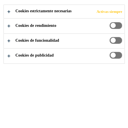
Buenas propiedades de aplicación.
Cookies estrictamente necesarias
Activas siempre
Sin disolventes.
Cookies de rendimiento
Se puede pintar.
COMPRA AHORA
Cookies de funcionalidad
Cookies de publicidad
PUNTOS DE VENTA
ASESORAMIENTO
ESPECIALIZADO