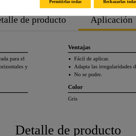
Permitirlas todas
Rechazarlas toda
talle de producto
Aplicación
Ventajas
rada para el
Fácil de aplicar.
orizontales y
Adapta las irregularidades d
No se pudre.
Color
Gris
Detalle de producto