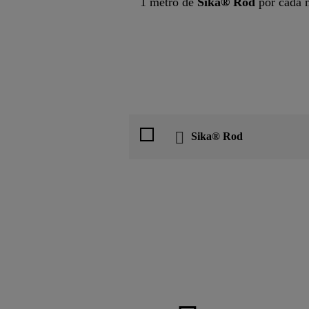
1 metro de
Sika® Rod
por cada m
Sika® Rod