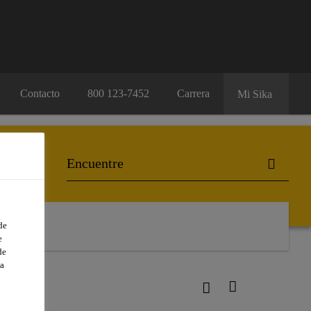
Contacto
800 123-7452
Carrera
Mi Sika
de
e
de
a