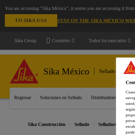
You are accessing "Sika México", it seems you are accessing it fro
TO SIKA USA
STAY ON THE SIKA MÉXICO WE
Sika Group
Countries
Todos los mercados
Sika México
Sellado
Cent
Cuand
Regresar
Soluciones en Sellado
Distribuidores y Aplic
naveg
usted,
según
propo
priva
Sika Construcción
Sellado
Selladores para cu
encab
prede