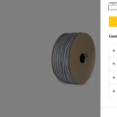
exper
Más i
Gest