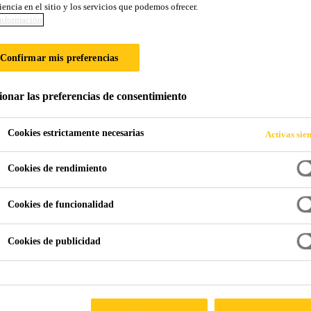
iencia en el sitio y los servicios que podemos ofrecer.
Sika® Rod
nformación
Confirmar mis preferencias
Material de soporte para el sellado de junta
Sika® Rod
es una barra de respaldo (fondo de junta) 
ionar las preferencias de consentimiento
Cookies estrictamente necesarias
Activas sie
Fácil de aplicar.
Cookies de rendimiento
Adapta las irregularidades de las articulaciones.
No se pudre.
Cookies de funcionalidad
PUNTOS DE VENTA
Cookies de publicidad
FICHA TÉCNI