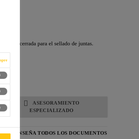
s
de celda cerrada para el sellado de juntas.
mpre
ASESORAMIENTO
ESPECIALIZADO
CA
ENSEÑA TODOS LOS DOCUMENTOS