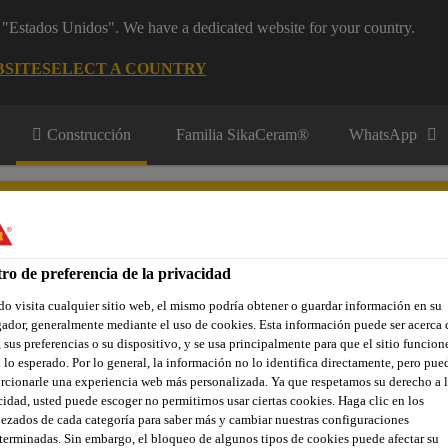
m "Estados Unidos". We have a dedicated website for your country.
BSITE
SELECT A COUNTRY
Construcción
Familia SikaCeram®
WhatsApp
ro de preferencia de la privacidad
o visita cualquier sitio web, el mismo podría obtener o guardar información en su
adores
Contacto
ador, generalmente mediante el uso de cookies. Esta información puede ser acerca 
 sus preferencias o su dispositivo, y se usa principalmente para que el sitio funcion
 lo esperado. Por lo general, la información no lo identifica directamente, pero pue
rcionarle una experiencia web más personalizada. Ya que respetamos su derecho a l
cidad, usted puede escoger no permitirnos usar ciertas cookies. Haga clic en los
artos fríos o refrigerados
Sika® Rod
ezados de cada categoría para saber más y cambiar nuestras configuraciones
terminadas. Sin embargo, el bloqueo de algunos tipos de cookies puede afectar su