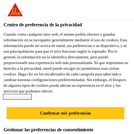
You are accessing "Sika México", it seems you are accessing it
from "Estados Unidos". We have a dedicated website for your
country.
Centro de preferencia de la privacidad
Sika Construcción
...
Sikadur®-35 Hi-Mod LV
TO
Cuando visita cualquier sitio web, el mismo podría obtener o guardar
STAY ON THE SIKA
SELECT A
información en su navegador, generalmente mediante el uso de cookies. Esta
SIKA
MÉXICO WEBSITE
COUNTRY
información puede ser acerca de usted, sus preferencias o su dispositivo, y se
USA
usa principalmente para que el sitio funcione según lo esperado. Por lo
general, la información no lo identifica directamente, pero puede
proporcionarle una experiencia web más personalizada. Ya que respetamos su
Sikadur®-35 Hi-
Sika México
derecho a la privacidad, usted puede escoger no permitirnos usar ciertas
cookies. Haga clic en los encabezados de cada categoría para saber más y
cambiar nuestras configuraciones predeterminadas. Sin embargo, el bloqueo
Mod LV
de algunos tipos de cookies puede afectar su experiencia en el sitio y los
servicios que podemos ofrecer.
Más información
Adhesivo epóxico multipropósito de baja
viscosidad, alta resistencia y alto módulo.
Confirmar mis preferencias
Sikadur®-35 Hi-Mod LV
es un adhesivo epóxico
Gestionar las preferencias de consentimiento
multipropósito de 2 componentes, 100% sólidos,