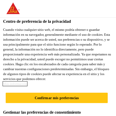
You are accessing "Sika México", it seems you are accessing it
from "Estados Unidos". We have a dedicated website for your
country.
Centro de preferencia de la privacidad
Sika Construcción
...
Sikaflex®-112 Crystal Clear
TO
Cuando visita cualquier sitio web, el mismo podría obtener o guardar
STAY ON THE SIKA
SELECT A
información en su navegador, generalmente mediante el uso de cookies. Esta
SIKA
MÉXICO WEBSITE
COUNTRY
información puede ser acerca de usted, sus preferencias o su dispositivo, y se
USA
usa principalmente para que el sitio funcione según lo esperado. Por lo
general, la información no lo identifica directamente, pero puede
proporcionarle una experiencia web más personalizada. Ya que respetamos su
Sikaflex®-112
Sika México
derecho a la privacidad, usted puede escoger no permitirnos usar ciertas
cookies. Haga clic en los encabezados de cada categoría para saber más y
cambiar nuestras configuraciones predeterminadas. Sin embargo, el bloqueo
Crystal Clear
de algunos tipos de cookies puede afectar su experiencia en el sitio y los
servicios que podemos ofrecer.
Más información
ADHESIVO Y SELLADOR ELÁSTICO
TRANSPARENTE
Confirmar mis preferencias
Sikaflex®-112 Crystal Clear es un adhesivo y
Gestionar las preferencias de consentimiento
sellador transparente, monocomponente y