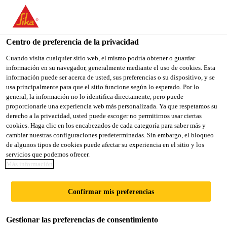
You are accessing "Sika México", it seems you are accessing it
from "Estados Unidos". We have a dedicated website for your
country.
Centro de preferencia de la privacidad
TO
Cuando visita cualquier sitio web, el mismo podría obtener o guardar
STAY ON THE SIKA
SELECT A
información en su navegador, generalmente mediante el uso de cookies. Esta
SIKA
MÉXICO WEBSITE
COUNTRY
información puede ser acerca de usted, sus preferencias o su dispositivo, y se
USA
usa principalmente para que el sitio funcione según lo esperado. Por lo
general, la información no lo identifica directamente, pero puede
proporcionarle una experiencia web más personalizada. Ya que respetamos su
Sika México
derecho a la privacidad, usted puede escoger no permitirnos usar ciertas
cookies. Haga clic en los encabezados de cada categoría para saber más y
cambiar nuestras configuraciones predeterminadas. Sin embargo, el bloqueo
de algunos tipos de cookies puede afectar su experiencia en el sitio y los
servicios que podemos ofrecer.
Más información
ELECTRODOMÉ
Confirmar mis preferencias
STICOS Y
Gestionar las preferencias de consentimiento