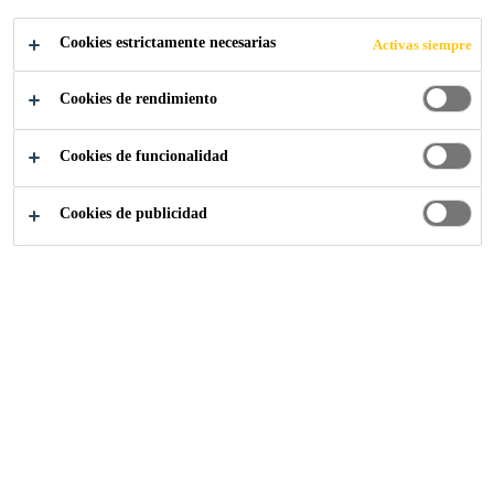
EQUIPOS
Cookies estrictamente necesarias
Activas siempre
Cookies de rendimiento
Cookies de funcionalidad
Sika-Industria
Aparato y Equipo
Cookies de publicidad
Soluciones optimizadas para sellado, unión y
amortiguación de sonido en
electrodomésticos, HVAC y fabricación de
elavadores.
;;