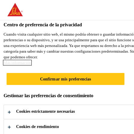
You are accessing "Sika México", it seems you are accessing it fro
TO SIKA USA
STAY ON THE SIKA MÉXICO WE
Centro de preferencia de la privacidad
Cuando visita cualquier sitio web, el mismo podría obtener o guardar informació
preferencias o su dispositivo, y se usa principalmente para que el sitio funcione
Sika México
una experiencia web más personalizada. Ya que respetamos su derecho a la privac
categoría para saber más y cambiar nuestras configuraciones predeterminadas. Sin
que podemos ofrecer.
Más información
ADHESIVOS,
Confirmar mis preferencias
MATERIAL
Gestionar las preferencias de consentimiento
ACÚSTICO Y
Cookies estrictamente necesarias
PRODUCTOS
Cookies de rendimiento