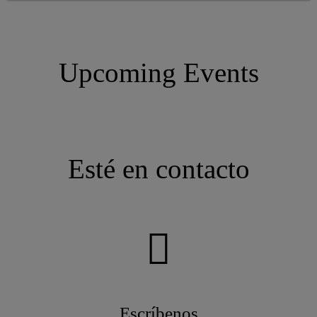
representada con sus propias filiales en todos los países de
construcción naval, lo que garantiza el manejo de pedidos,
entrega, desarrollo de aplicaciones, soporte técnico y
comercial de primera clase, donde sea que operen nuestros
Upcoming Events
clientes.
Esté en contacto
Escríbenos