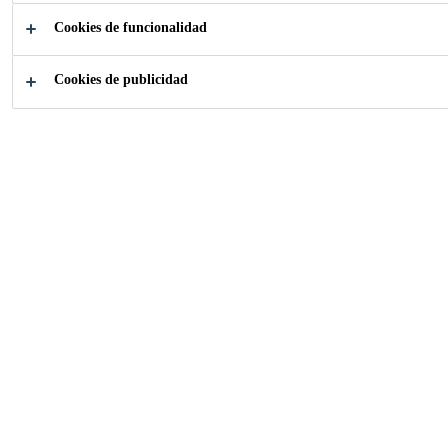
PARA PISOS
Cookies de funcionalidad
PARA LA
Cookies de publicidad
INDUSTRIA
NAVAL
Adhesives, Acoustic Material and Flooring
Products for the Naval Industry
¿Cómo podemos
ayudarle?