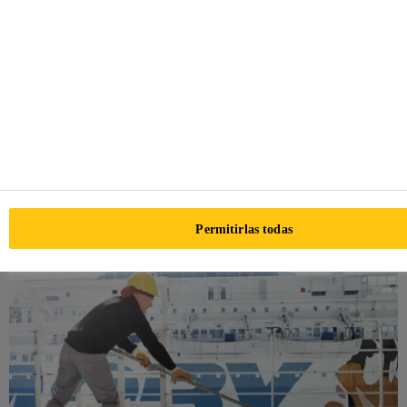
plataformas en alta mar.
Nuestras soluciones de unión y sellado elástico están
diseñadas teniendo en cuenta el medio marino: resistencia
al agua, sol, productos químicos de limpieza y fatiga. Sika
ofrece una gama de productos para pisos, cada uno de los
cuales tiene un aspecto de nivelación y suavizado, así
como diversos grados de propiedades de reducción de
ruido y vibración, junto con el rendimiento frente al fuego
para cumplir con los requisitos de los propietarios de
Permitirlas todas
barcos y organismos reguladores.