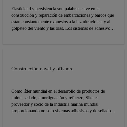
Elasticidad y persistencia son palabras clave en la
construcción y reparación de embarcaciones y barcos que
están constantemente expuestos a la luz ultravioleta y al
golpeteo del viento y las olas. Los sistemas de adhesivos
elásticos y selladores especialmente desarrollados por Sika
para la industria marina ofrecen un rendimiento
sobresaliente donde se necesita. Igualmente adecuado para
todo tipo de construcción (madera, fibra de vidrio,
aluminio o acero), la extensa línea de productos marinos
de Sika cubre todas sus necesidades de calafateo,
Construcción naval y offshore
nivelación, colocación de camas, sellado y unión.
Como líder mundial en el desarrollo de productos de
unión, sellado, amortiguación y refuerzo, Sika es
proveedor y socio de la industria marina mundial,
proporcionando no solo sistemas adhesivos y de sellado,
sino también una gama de sistemas acústicos y de pisos
para la industria de la construcción naval. Sika está