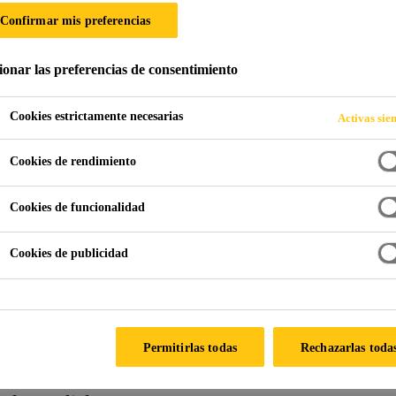
Confirmar mis preferencias
ÑOS DE EXPERIE
ionar las preferencias de consentimiento
ARINA.
Cookies estrictamente necesarias
Activas sie
Cookies de rendimiento
Cookies de funcionalidad
Cookies de publicidad
almente dedicado y multicultural con más de 15
uipo incluye arquitectos navales, ingenieros civil
Permitirlas todas
Rechazarlas toda
uímicos, especialistas en marketing y branding q