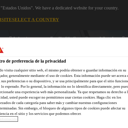
m "Estados Unidos". We have a dedicated website for your country.
BSITE
SELECT A COUNTRY
Industria
Familia SikaCeram®
WhatsApp
ro de preferencia de la privacidad
o visita cualquier sitio web, el mismo podría obtener o guardar información en su
ador, generalmente mediante el uso de cookies. Esta información puede ser acerca 
 sus preferencias o su dispositivo, y se usa principalmente para que el sitio funcion
 lo esperado. Por lo general, la información no lo identifica directamente, pero pue
rcionarle una experiencia web más personalizada. Ya que respetamos su derecho a l
Sobre Marina
cidad, usted puede escoger no permitirnos usar ciertas cookies. Haga clic en los
ezados de cada categoría para saber más y cambiar nuestras configuraciones
terminadas. Sin embargo, el bloqueo de algunos tipos de cookies puede afectar su
iencia en el sitio y los servicios que podemos ofrecer.
nformación