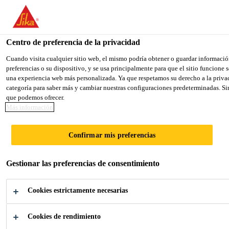
You are accessing "Sika México", it seems you are accessing it fro
TO SIKA USA
STAY ON THE SIKA MÉXICO WE
Centro de preferencia de la privacidad
Cuando visita cualquier sitio web, el mismo podría obtener o guardar informació
preferencias o su dispositivo, y se usa principalmente para que el sitio funcione
Sika México
una experiencia web más personalizada. Ya que respetamos su derecho a la privac
categoría para saber más y cambiar nuestras configuraciones predeterminadas. Sin
que podemos ofrecer.
Más información
TRANSPORTACI
Confirmar mis preferencias
ÓN
Gestionar las preferencias de consentimiento
Adhesivos, selladores y piezas acústicas
Cookies estrictamente necesarias
para la fabricación y reparación de
vehículos comerciales
Cookies de rendimiento