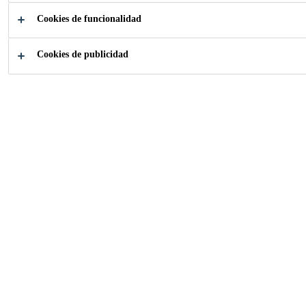
Cookies de funcionalidad
Cookies de publicidad
¿Cómo podemos
ayudarle?
Nuestras
Revisa tus 
Soluciones
de datos