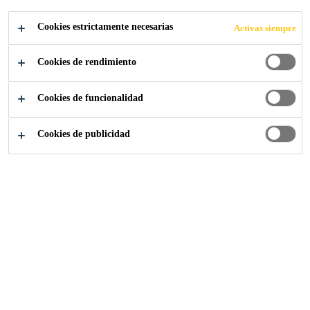
DE VEHÍCULOS,
Cookies estrictamente necesarias
Activas siempre
PANEL DE
Cookies de rendimiento
CARROCERÍA Y
Cookies de funcionalidad
ADHESIVOS
Cookies de publicidad
ESTRUCTURAL
ES
Sika-Industria
Transporte
Panel Bonding Adhesives