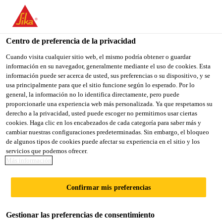
You are accessing "Sika México", it seems you are accessing it
from "Estados Unidos". We have a dedicated website for your
country.
Centro de preferencia de la privacidad
TO
Cuando visita cualquier sitio web, el mismo podría obtener o guardar
STAY ON THE SIKA
SELECT A
información en su navegador, generalmente mediante el uso de cookies. Esta
SIKA
MÉXICO WEBSITE
COUNTRY
información puede ser acerca de usted, sus preferencias o su dispositivo, y se
USA
usa principalmente para que el sitio funcione según lo esperado. Por lo
general, la información no lo identifica directamente, pero puede
proporcionarle una experiencia web más personalizada. Ya que respetamos su
Sika México
derecho a la privacidad, usted puede escoger no permitirnos usar ciertas
cookies. Haga clic en los encabezados de cada categoría para saber más y
cambiar nuestras configuraciones predeterminadas. Sin embargo, el bloqueo
de algunos tipos de cookies puede afectar su experiencia en el sitio y los
servicios que podemos ofrecer.
Más información
UNIÓN DE
Confirmar mis preferencias
ENSAMBLAJE
Gestionar las preferencias de consentimiento