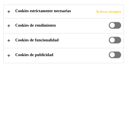
Cookies estrictamente necesarias
Activas siempre
Cookies de rendimiento
Sika-Industria
...
Pisos Decorativos - Externa
Cookies de funcionalidad
Cookies de publicidad
Teca Sintética
Sistema de resina líquida compuesta, duradera, ligera,
duradera y de aplicación líquida que ofrece un excelente
agarre tanto en condiciones secas como húmedas. Si bien
el Sikafloor® Marine se ve muy bien, también es
resistente a los aceites, grasas, jugos, sales y solventes más