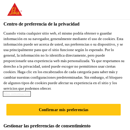
You are accessing "Sika México", it seems you are accessing it
from "Estados Unidos". We have a dedicated website for your
country.
Centro de preferencia de la privacidad
TO
Cuando visita cualquier sitio web, el mismo podría obtener o guardar
STAY ON THE SIKA
SELECT A
información en su navegador, generalmente mediante el uso de cookies. Esta
SIKA
MÉXICO WEBSITE
COUNTRY
información puede ser acerca de usted, sus preferencias o su dispositivo, y se
USA
usa principalmente para que el sitio funcione según lo esperado. Por lo
general, la información no lo identifica directamente, pero puede
proporcionarle una experiencia web más personalizada. Ya que respetamos su
Sika México
derecho a la privacidad, usted puede escoger no permitirnos usar ciertas
cookies. Haga clic en los encabezados de cada categoría para saber más y
cambiar nuestras configuraciones predeterminadas. Sin embargo, el bloqueo
de algunos tipos de cookies puede afectar su experiencia en el sitio y los
servicios que podemos ofrecer.
PISOS
Más información
DECORATIVOS -
Confirmar mis preferencias
EXTERNA
Gestionar las preferencias de consentimiento